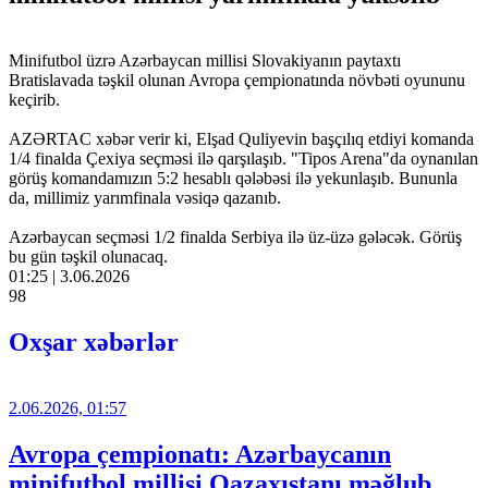
Minifutbol üzrə Azərbaycan millisi Slovakiyanın paytaxtı
Bratislavada təşkil olunan Avropa çempionatında növbəti oyununu
keçirib.
AZƏRTAC xəbər verir ki, Elşad Quliyevin başçılıq etdiyi komanda
1/4 finalda Çexiya seçməsi ilə qarşılaşıb. "Tipos Arena"da oynanılan
görüş komandamızın 5:2 hesablı qələbəsi ilə yekunlaşıb. Bununla
da, millimiz yarımfinala vəsiqə qazanıb.
Azərbaycan seçməsi 1/2 finalda Serbiya ilə üz-üzə gələcək. Görüş
bu gün təşkil olunacaq.
01:25 | 3.06.2026
98
Oxşar xəbərlər
2.06.2026, 01:57
Avropa çempionatı: Azərbaycanın
minifutbol millisi Qazaxıstanı məğlub