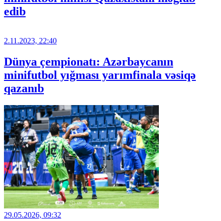
edib
2.11.2023, 22:40
Dünya çempionatı: Azərbaycanın
minifutbol yığması yarımfinala vəsiqə
qazanıb
29.05.2026, 09:32