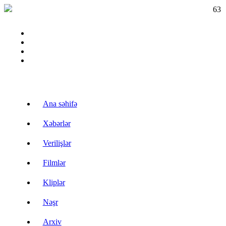
63
Ana səhifə
Xəbərlər
Verilişlər
Filmlər
Kliplər
Nəşr
Arxiv