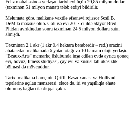
Feliz məhəlləsində yerləşən tarixi evi üçün 29,85 milyon dollar
(təxminən 51 milyon manat) tələb etdiyi bildirilir.
Məlumata görə, malikanə vaxtilə əfsanəvi rejissor Sesil B.
DeMilə məxsus olub. Coli isə evi 2017-ci ildə aktyor Bred
Pittdən ayrıldıqdan sonra təxminən 24,5 milyon dollara satın
almışdı.
Təxminən 2,1 akr (1 akr 0,4 hektara bərabərdir – red.) ərazini
əhatə edən malikanədə 6 yataq otağı və 10 hamam otağı yerləşir.
“Beaux-Arts” memarlıq üslubunda inşa edilən evdə ayrıca qonaq
evi, hovuz, fitness studiyası, çay evi və xüsusi təhlükəsizlik
bölməsi də mövcuddur.
Tarixi malikanə həmçinin Qriffit Rəsədxanası və Hollivud
təpələrinə açılan mənzərəsi, eləcə də, iri və yaşıllıqla əhatə
olunmuş bağları ilə diqqət çəkir.