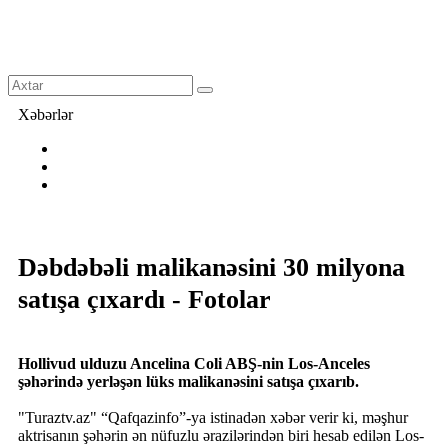
Xəbərlər
Dəbdəbəli malikanəsini 30 milyona
satışa çıxardı - Fotolar
Hollivud ulduzu Ancelina Coli ABŞ-nin Los-Anceles
şəhərində yerləşən lüks malikanəsini satışa çıxarıb.
"Turaztv.az" “Qafqazinfo”-ya istinadən xəbər verir ki, məşhur
aktrisanın şəhərin ən nüfuzlu ərazilərindən biri hesab edilən Los-