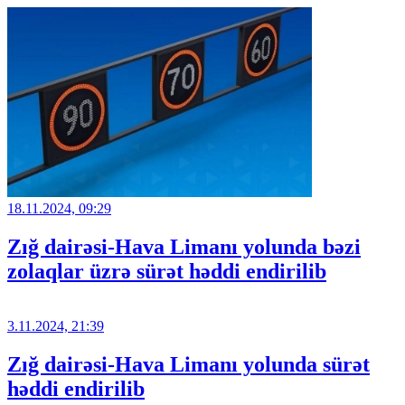
18.11.2024, 09:29
Zığ dairəsi-Hava Limanı yolunda bəzi
zolaqlar üzrə sürət həddi endirilib
3.11.2024, 21:39
Zığ dairəsi-Hava Limanı yolunda sürət
həddi endirilib