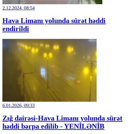
2.12.2024, 08:54
Hava Limanı yolunda sürət həddi
endirildi
6.01.2026, 09:33
Zığ dairəsi-Hava Limanı yolunda sürət
həddi bərpa edilib - YENİLƏNİB