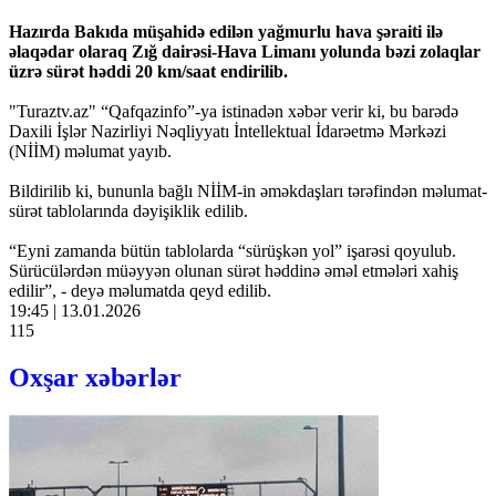
Hazırda Bakıda müşahidə edilən yağmurlu hava şəraiti ilə
əlaqədar olaraq Zığ dairəsi-Hava Limanı yolunda bəzi zolaqlar
üzrə sürət həddi 20 km/saat endirilib.
"Turaztv.az" “Qafqazinfo”-ya istinadən xəbər verir ki, bu barədə
Daxili İşlər Nazirliyi Nəqliyyatı İntellektual İdarəetmə Mərkəzi
(NİİM) məlumat yayıb.
Bildirilib ki, bununla bağlı NİİM-in əməkdaşları tərəfindən məlumat-
sürət tablolarında dəyişiklik edilib.
“Eyni zamanda bütün tablolarda “sürüşkən yol” işarəsi qoyulub.
Sürücülərdən müəyyən olunan sürət həddinə əməl etmələri xahiş
edilir”, - deyə məlumatda qeyd edilib.
19:45 | 13.01.2026
115
Oxşar xəbərlər