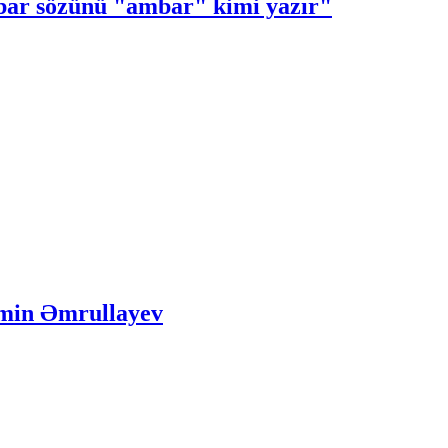
nbar sözünü "ambar" kimi yazır"
 Emin Əmrullayev