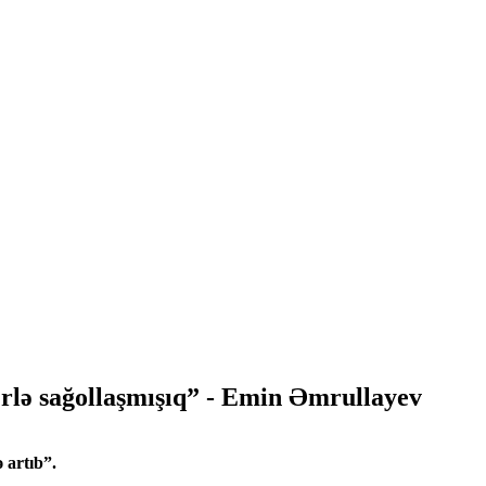
rlə sağollaşmışıq” - Emin Əmrullayev
ə artıb”.