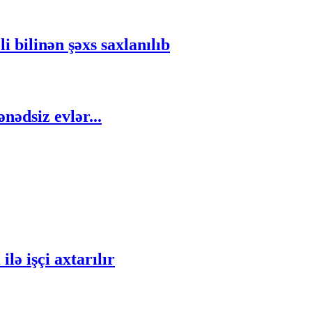
 bilinən şəxs saxlanılıb
nədsiz evlər...
ə işçi axtarılır