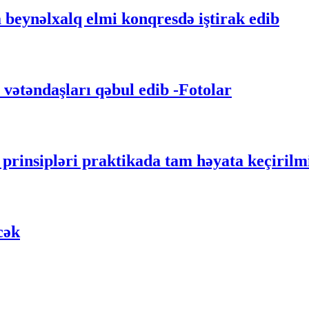
beynəlxalq elmi konqresdə iştirak edib
 vətəndaşları qəbul edib -Fotolar
s prinsipləri praktikada tam həyata keçirilm
cək