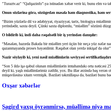
"Turaztv.az" “Qafqazinfo”-ya istinadən xəbər verir ki, bunu elm və 
Onun sözlərinə görə, sözügedən məsələ həm diaqnostika, həm sert
“Bizim yüzlərlə dil və ədəbiyyat, riyaziyyat, tarix, biologiya müəllim
yerindədir, saxta deyil. Çünki saxta diplomlu, “müəllim” sözünü düzgü
O bildirib ki, indi daha rəqabətli bir iş yerindən danışılır:
“Məsələn, hazırda Bakıda bir müəllim yeri üçün bir neçə yüz nəfər namizəd
qazanmayanda proses bəyənilmir. Rəqabət olan yerdə inkişaf da olur”
Nazir söyləyib ki, yeni nəsil müəllimlərin səviyyəsi sertifikatlaşd
“Son 5 ildə işə qəbul olunan müəllimlərin imtahandakı orta nəticəsi 25
deyil ki, yaşlı müəllimlərimiz zəifdir, yox. Bu illər ərzində baş verən 
müqaviləsinə xitam vermişik. Bəziləri təkmilləşsə də, bəziləri bunu ba
Oxşar xəbərlər
Şagird yaxşı öyrənmirsə, müəllimə niyə m