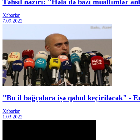
Təhsil naziri: "Hələ də bəzi müəllimlər a
Xəbərlər
7.09.2022
"Bu il bağçalara işə qəbul keçiriləcək" -
Xəbərlər
1.03.2022