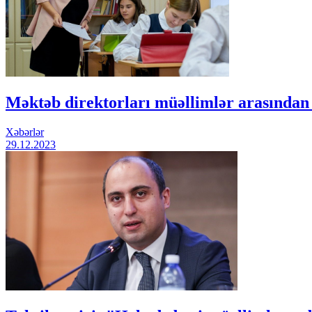
Məktəb direktorları müəllimlər arasından
Xəbərlər
29.12.2023