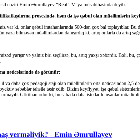
təhsil naziri Emin Əmrullayev “Real TV”yə müsahibəsində deyib.
ifikatlaşdırma prosesində, həm də işə qəbul olan müəllimlərin key
imiz var ki, onlar qəbul imtahanlarında 500-dən çox bal toplayıblar. Bu
n yaza bilməyən müəllimlərdən danışırdıq ki, artıq onlarla da artıq sağ
 yarışır və yalnız biri seçilirsə, bu, artıq yaxşı xəbərdir. Bəli, bu, çət
.
ırma nəticələrində də görünür:
 il və daha çox pedaqoji stajı olan müəllimlərin orta nəticəsindən 2,5 d
obyektiv səbəblər təhsilə təsir edib. Bizim keyfiyyət, işə qəbul sistemlər
carmayıb. Görünən odur ki, bu sahədə daha istedadlı insanlar müəllimlik 
aaş verməliyik? - Emin Əmrullayev