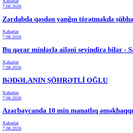
Xəbərlər
7.08.2026
Zərdabda qəsdən yanğın törətməkdə şübhəli
Xəbərlər
7.08.2026
Bu qərar minlərlə ailəni sevindirə bilər - Sə
Xəbərlər
7.08.2026
BƏDƏLANIN ŞÖHRƏTLİ OĞLU
Xəbərlər
7.08.2026
Azərbaycanda 10 min manatlıq əməkhaqqı il
Xəbərlər
7.08.2026