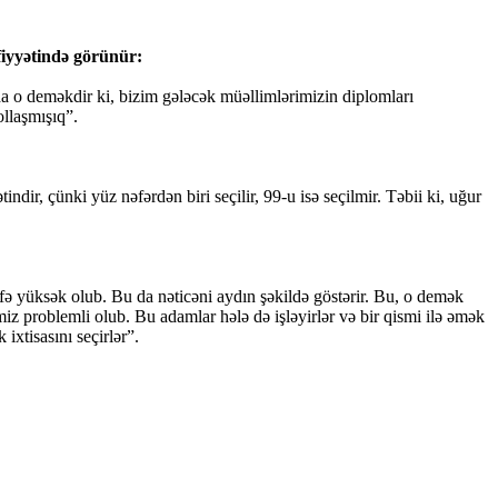
fiyyətində görünür:
 da o deməkdir ki, bizim gələcək müəllimlərimizin diplomları
ollaşmışıq”.
indir, çünki yüz nəfərdən biri seçilir, 99-u isə seçilmir. Təbii ki, uğur
əfə yüksək olub. Bu da nəticəni aydın şəkildə göstərir. Bu, o demək
imiz problemli olub. Bu adamlar hələ də işləyirlər və bir qismi ilə əmək
ixtisasını seçirlər”.