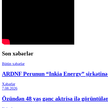
Son xəbərlər
Bütün xəbərlər
ARDNF Perunun “Inkia Energy” şirkətinə i
Xəbərlər
7.08.2026
Özündən 48 yaş gənc aktrisa ilə görüntülə