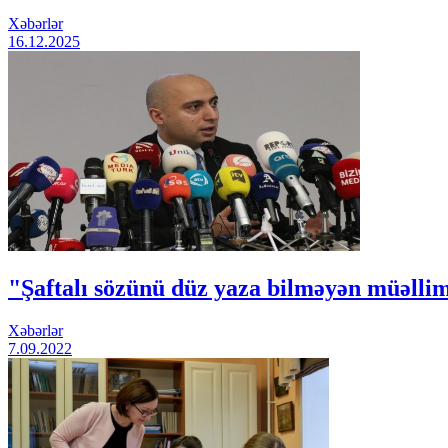
Xəbərlər
16.12.2025
"Şaftalı sözünü düz yaza bilməyən müəllim
Xəbərlər
7.09.2022