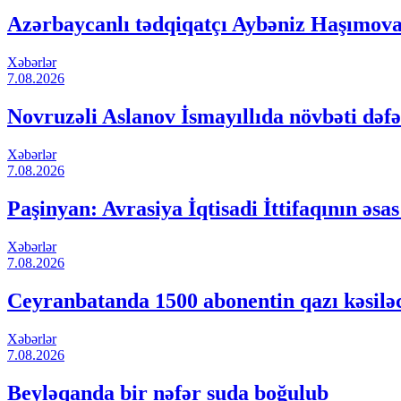
Azərbaycanlı tədqiqatçı Aybəniz Haşımova 
Xəbərlər
7.08.2026
Novruzəli Aslanov İsmayıllıda növbəti dəfə
Xəbərlər
7.08.2026
Paşinyan: Avrasiya İqtisadi İttifaqının əsa
Xəbərlər
7.08.2026
Ceyranbatanda 1500 abonentin qazı kəsilə
Xəbərlər
7.08.2026
Beyləqanda bir nəfər suda boğulub