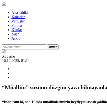
Ana səhifə
Xəbərlər
Verilişlər
Filmlər
Kliplər
Nəşr
Arxiv
Axtar
Xəbərlər
16.12.2025, 01:14
“Müəllim” sözünü düzgün yaza bilməyənlə
“İnanıram ki, son 10 ildə müəllimlərimizin keyfiyyəti əsaslı şəkild