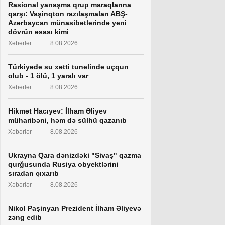
Rasional yanaşma qrup maraqlarına
qarşı: Vaşinqton razılaşmaları ABŞ-
Azərbaycan münasibətlərində yeni
dövrün əsası kimi
Xəbərlər
8.08.2026
Türkiyədə su xətti tunelində uçqun
olub - 1 ölü, 1 yaralı var
Xəbərlər
8.08.2026
Hikmət Hacıyev: İlham Əliyev
müharibəni, həm də sülhü qazanıb
Xəbərlər
8.08.2026
Ukrayna Qara dənizdəki "Sivaş" qazma
qurğusunda Rusiya obyektlərini
sıradan çıxarıb
Xəbərlər
8.08.2026
Nikol Paşinyan Prezident İlham Əliyevə
zəng edib