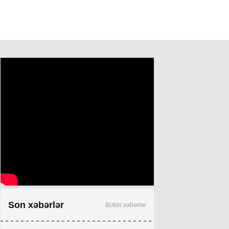
Son xəbərlər
Bütün xəbərlər