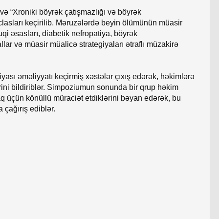
ə “Xroniki böyrək çatışmazlığı və böyrək
clasları keçirilib. Məruzələrdə beyin ölümünün müasir
i əsasları, diabetik nefropatiya, böyrək
lar və müasir müalicə strategiyaları ətraflı müzakirə
yası əməliyyatı keçirmiş xəstələr çıxış edərək, həkimlərə
rini bildiriblər. Simpoziumun sonunda bir qrup həkim
 üçün könüllü müraciət etdiklərini bəyan edərək, bu
 çağırış ediblər.