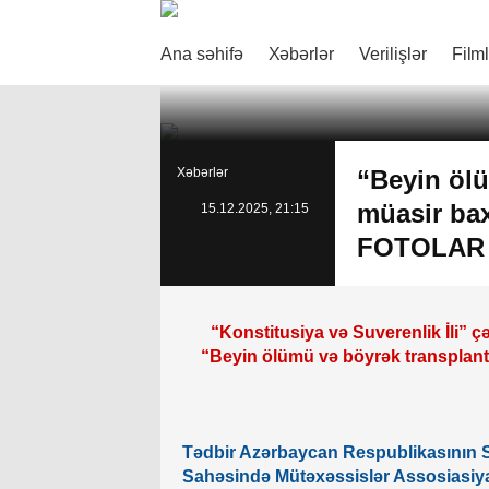
Ana səhifə
Xəbərlər
Verilişlər
Film
Xəbərlər
“Beyin ölü
müasir bax
15.12.2025, 21:15
FOTOLAR
“Konstitusiya və Suverenlik İli”
“Beyin ölümü və böyrək transplan
Tədbir Azərbaycan Respublikasının S
Sahəsində Mütəxəssislər Assosiasiy