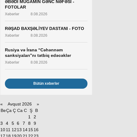
ƏBƏDİ MUĞAMIN GƏNC NƏFƏSİ -
FOTOLAR
Xəbərlər
8.08.2026
RƏŞAD BAXŞƏLİYEV DASTANI - FOTO
Xəbərlər
8.08.2026
Rusiya və İrana “Cəhənnəm
sanksiyaları”nı tətbiq edəcəklər
Xəbərlər
8.08.2026
Bütün xəbərlər
«
Avqust 2026 »
Be
Ça
Ç
Ca
C
Ş
B
1
2
3
4
5
6
7
8
9
10
11
12
13
14
15
16
17
18
19
20
21
22
23