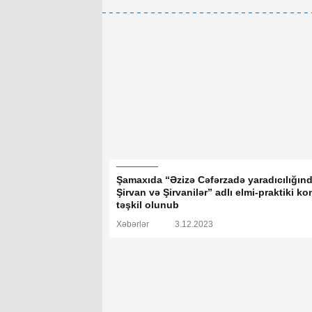
Şamaxıda “Əzizə Cəfərzadə yaradıcılığın
Şirvan və Şirvanilər” adlı elmi-praktiki ko
təşkil olunub
Xəbərlər
3.12.2023