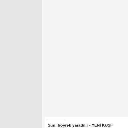
Süni böyrək yaradılır - YENİ KƏŞF