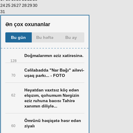
24
25
26
27
28
29
30
31
Ən çox oxunanlar
Bu gün
Bu həftə
Bu ay
Doğmalarımın əziz xatirəsinə.
128
Cəlilabadda "Nar Bağı" ailəvi-
uşaq parkı... - FOTO
70
Həyatdan vaxtsız köç edən
elqızım, qohumum Nərgizin
62
əziz ruhuna bacısı Tahirə
xanımın diliylə...
Ömrünü həqiqətə həsr edən
ziyalı
60