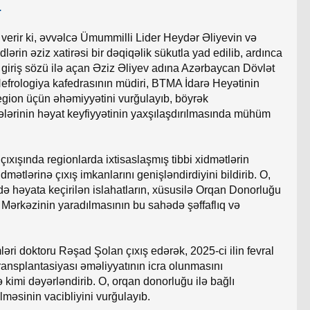
.
erir ki, əvvəlcə Ümummilli Lider Heydər Əliyevin və
rin əziz xatirəsi bir dəqiqəlik sükutla yad edilib, ardınca
 giriş sözü ilə açan Əziz Əliyev adına Azərbaycan Dövlət
Nefrologiya kafedrasının müdiri, BTMA İdarə Heyətinin
region üçün əhəmiyyətini vurğulayıb, böyrək
tələrinin həyat keyfiyyətinin yaxşılaşdırılmasında mühüm
ıxışında regionlarda ixtisaslaşmış tibbi xidmətlərin
idmətlərinə çıxış imkanlarını genişləndirdiyini bildirib. O,
ə həyata keçirilən islahatların, xüsusilə Orqan Donorluğu
 Mərkəzinin yaradılmasının bu sahədə şəffaflıq və
əri doktoru Rəşad Şolan çıxış edərək, 2025-ci ilin fevral
ransplantasiyası əməliyyatının icra olunmasını
 kimi dəyərləndirib. O, orqan donorluğu ilə bağlı
lməsinin vacibliyini vurğulayıb.