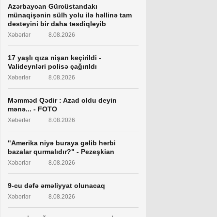
Azərbaycan Gürcüstandakı
münaqişənin sülh yolu ilə həllinə tam
dəstəyini bir daha təsdiqləyib
Xəbərlər
8.08.2026
17 yaşlı qıza nişan keçirildi -
Valideynləri polisə çağırıldı
Xəbərlər
8.08.2026
Məmməd Qədir : Azad oldu deyin
mənə... - FOTO
Xəbərlər
8.08.2026
"Amerika niyə buraya gəlib hərbi
bazalar qurmalıdır?" - Pezeşkian
Xəbərlər
8.08.2026
9-cu dəfə əməliyyat olunacaq
Xəbərlər
8.08.2026