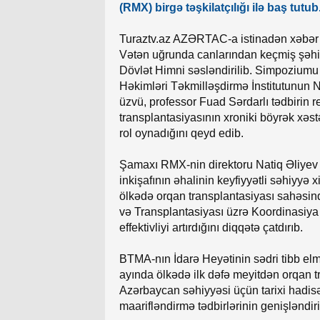
(RMX) birgə təşkilatçılığı ilə baş tutub
Turaztv.az AZƏRTAC-a istinadən xəbər v
Vətən uğrunda canlarından keçmiş şəhidlə
Dövlət Himni səsləndirilib. Simpoziumu
Həkimləri Təkmilləşdirmə İnstitutunun 
üzvü, professor Fuad Sərdarlı tədbirin 
transplantasiyasının xroniki böyrək xəs
rol oynadığını qeyd edib.
Şamaxı RMX-nin direktoru Natiq Əliyev ç
inkişafının əhalinin keyfiyyətli səhiyyə x
ölkədə orqan transplantasiyası sahəsind
və Transplantasiyası üzrə Koordinasiya
effektivliyi artırdığını diqqətə çatdırıb.
BTMA-nın İdarə Heyətinin sədri tibb elml
ayında ölkədə ilk dəfə meyitdən orqan t
Azərbaycan səhiyyəsi üçün tarixi hadisə
maarifləndirmə tədbirlərinin genişləndiri