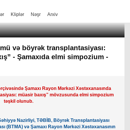
lər
Kliplər
Nəşr
Arxiv
mü və böyrək transplantasiyası:
ış” - Şamaxıda elmi simpozium -
 çərçivəsində Şamaxı Rayon Mərkəzi Xəstəxanasında
tasiyası: müasir baxış” mövzusunda elmi simpozium
təşkil olunub.
əhiyyə Nazirliyi, TƏBİB, Böyrək Transplantasiyası
ası (BTMA) və Şamaxı Rayon Mərkəzi Xəstəxanasının