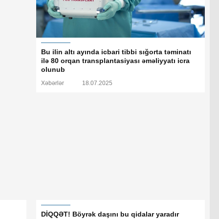
Bu ilin altı ayında icbari tibbi sığorta təminatı
ilə 80 orqan transplantasiyası əməliyyatı icra
olunub
Xəbərlər
18.07.2025
DİQQƏT! Böyrək daşını bu qidalar yaradır