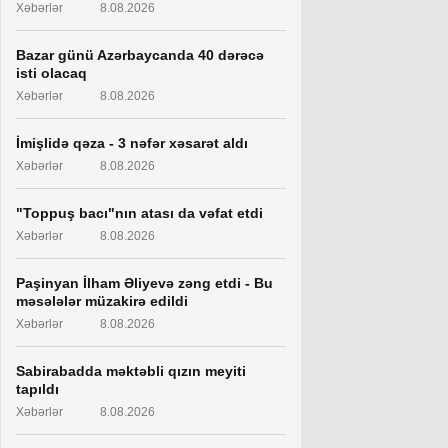
Xəbərlər
8.08.2026
Bazar günü Azərbaycanda 40 dərəcə
isti olacaq
Xəbərlər
8.08.2026
İmişlidə qəza - 3 nəfər xəsarət aldı
Xəbərlər
8.08.2026
"Toppuş bacı"nın atası da vəfat etdi
Xəbərlər
8.08.2026
Paşinyan İlham Əliyevə zəng etdi - Bu
məsələlər müzakirə edildi
Xəbərlər
8.08.2026
Sabirabadda məktəbli qızın meyiti
tapıldı
Xəbərlər
8.08.2026