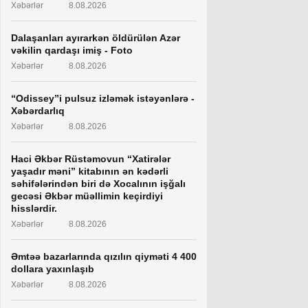
Xəbərlər
8.08.2026
Dalaşanları ayırarkən öldürülən Azər
vəkilin qardaşı imiş - Foto
Xəbərlər
8.08.2026
“Odissey”i pulsuz izləmək istəyənlərə -
Xəbərdarlıq
Xəbərlər
8.08.2026
Haci Əkbər Rüstəmovun “Xatirələr
yaşadır məni” kitabının ən kədərli
səhifələrindən biri də Xocalının işğalı
gecəsi Əkbər müəllimin keçirdiyi
hisslərdir.
Xəbərlər
8.08.2026
Əmtəə bazarlarında qızılın qiyməti 4 400
dollara yaxınlaşıb
Xəbərlər
8.08.2026