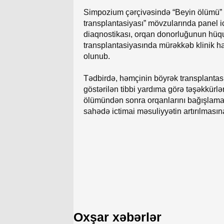
Simpozium çərçivəsində “Beyin ölümü” v
transplantasiyası” mövzularında panel i
diaqnostikası, orqan donorluğunun hüquq
transplantasiyasında mürəkkəb klinik hal
olunub.
Tədbirdə, həmçinin böyrək transplantasi
göstərilən tibbi yardıma görə təşəkkürlə
ölümündən sonra orqanlarını bağışlamaq
sahədə ictimai məsuliyyətin artırılmasına
Oxşar xəbərlər