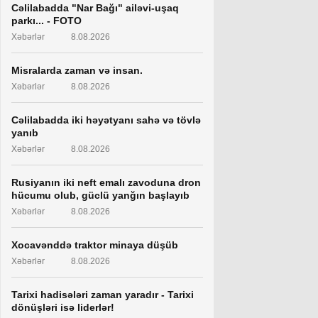
Cəlilabadda "Nar Bağı" ailəvi-uşaq
parkı... - FOTO
Xəbərlər
8.08.2026
Misralarda zaman və insan.
Xəbərlər
8.08.2026
Cəlilabadda iki həyətyanı sahə və tövlə
yanıb
Xəbərlər
8.08.2026
Rusiyanın iki neft emalı zavoduna dron
hücumu olub, güclü yanğın başlayıb
Xəbərlər
8.08.2026
Xocavənddə traktor minaya düşüb
Xəbərlər
8.08.2026
Tarixi hadisələri zaman yaradır - Tarixi
dönüşləri isə liderlər!