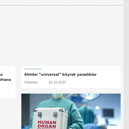
da
Alimlər “universal” böyrək yaradıblar
nfrans
Xəbərlər
16.10.2025