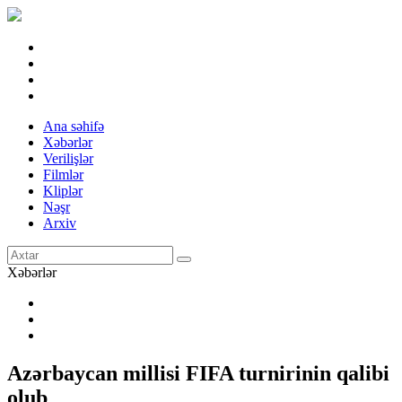
Ana səhifə
Xəbərlər
Verilişlər
Filmlər
Kliplər
Nəşr
Arxiv
Xəbərlər
Azərbaycan millisi FIFA turnirinin qalibi
olub