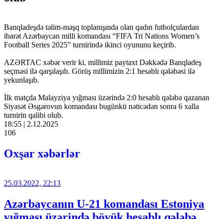
Banqladeşdə təlim-məşq toplanışında olan qadın futbolçulardan
ibarət Azərbaycan milli komandası “FIFA Tri Nations Women’s
Football Series 2025” turnirində ikinci oyununu keçirib.
AZƏRTAC xəbər verir ki, millimiz paytaxt Dəkkədə Banqladeş
seçməsi ilə qarşılaşıb. Görüş millimizin 2:1 hesablı qələbəsi ilə
yekunlaşıb.
İlk matçda Malayziya yığması üzərində 2:0 hesablı qələbə qazanan
Siyasət Əsgərovun komandası bugünkü nəticədən sonra 6 xalla
turnirin qalibi olub.
18:55 | 2.12.2025
106
Oxşar xəbərlər
25.03.2022, 22:13
Azərbaycanın U-21 komandası Estoniya
yığması üzərində böyük hesablı qələbə