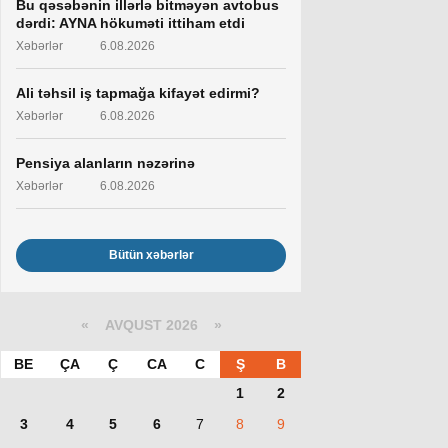
Bu qəsəbənin illərlə bitməyən avtobus
dərdi: AYNA hökuməti ittiham etdi
Xəbərlər
6.08.2026
Ali təhsil iş tapmağa kifayət edirmi?
Xəbərlər
6.08.2026
Pensiya alanların nəzərinə
Xəbərlər
6.08.2026
Bütün xəbərlər
«
AVQUST 2026 »
BE
ÇA
Ç
CA
C
Ş
B
1
2
3
4
5
6
7
8
9