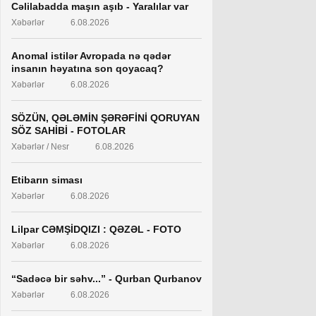
Cəlilabadda maşın aşıb - Yaralılar var
Xəbərlər
6.08.2026
Anomal istilər Avropada nə qədər
insanın həyatına son qoyacaq?
Xəbərlər
6.08.2026
SÖZÜN, QƏLƏMİN ŞƏRƏFİNİ QORUYAN
SÖZ SAHİBİ - FOTOLAR
Xəbərlər / Nesr
6.08.2026
Etibarın siması
Xəbərlər
6.08.2026
Lilpar CƏMŞİDQIZI : QƏZƏL - FOTO
Xəbərlər
6.08.2026
“Sadəcə bir səhv...” - Qurban Qurbanov
Xəbərlər
6.08.2026