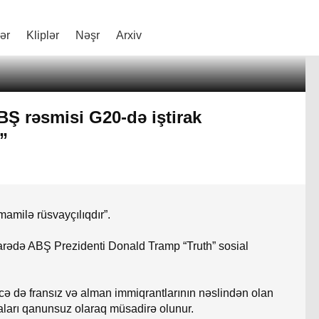
lər
Kliplər
Nəşr
Arxiv
BŞ rəsmisi G20-də iştirak
”
mamilə rüsvayçılıqdır”.
arədə ABŞ Prezidenti Donald Tramp “Truth” sosial
eləcə də fransız və alman immiqrantlarının nəslindən olan
rmaları qanunsuz olaraq müsadirə olunur.