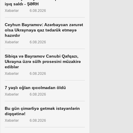
işıq saldı - ŞƏRH
Xəbərlər
6.08.2026
Ceyhun Bayramov: Azərbaycan zərurət
olsa Ukraynaya qaz tədarük etməyə
hazırdır
Xəbərlər
6.08.2026
Sibiqa və Bayramov Cənubi Qafqazı,
Ukrayna üzrə sülh prosesini müzakirə
ediblər
Xəbərlər
6.08.2026
7 yaşlı oğlan qıcolmadan öldü
Xəbərlər
6.08.2026
Bu gün çimərliyə getmək istəyənlərin
diqqətinə!
Xəbərlər
6.08.2026