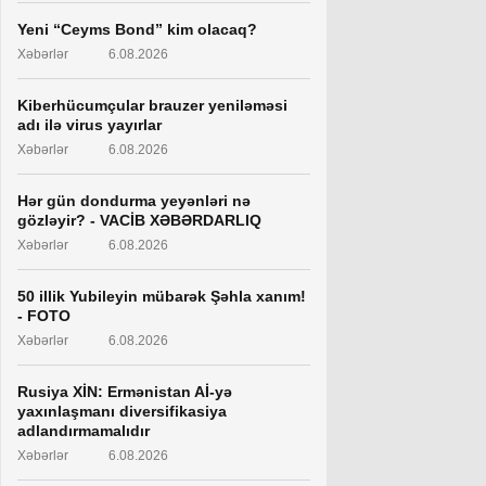
Yeni “Ceyms Bond” kim olacaq?
Xəbərlər
6.08.2026
Kiberhücumçular brauzer yeniləməsi
adı ilə virus yayırlar
Xəbərlər
6.08.2026
Hər gün dondurma yeyənləri nə
gözləyir? - VACİB XƏBƏRDARLIQ
Xəbərlər
6.08.2026
50 illik Yubileyin mübarək Şəhla xanım!
- FOTO
Xəbərlər
6.08.2026
Rusiya XİN: Ermənistan Aİ-yə
yaxınlaşmanı diversifikasiya
adlandırmamalıdır
Xəbərlər
6.08.2026