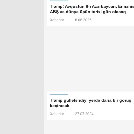
Tramp: Avqustun 8-i Azərbaycan, Ermənis
ABŞ və dünya üçün tarixi gün olacaq
Xəbərlər
8.08.2025
Tramp güllələndiyi yerdə daha bir görüş
keçirəcək
Xəbərlər
27.07.2024