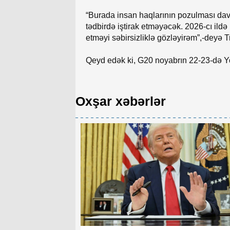
“Burada insan haqlarının pozulması da
tədbirdə iştirak etməyəcək. 2026-cı ildə
etməyi səbirsizliklə gözləyirəm”,-deyə 
Qeyd edək ki, G20 noyabrın 22-23-də Y
Oxşar xəbərlər