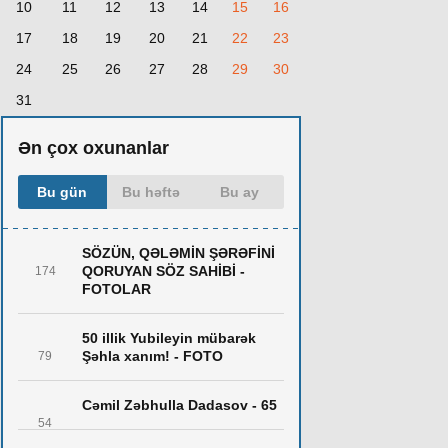
10
11
12
13
14
15
16
17
18
19
20
21
22
23
24
25
26
27
28
29
30
31
Ən çox oxunanlar
Bu gün
Bu həftə
Bu ay
SÖZÜN, QƏLƏMİN ŞƏRƏFİNİ
QORUYAN SÖZ SAHİBİ -
174
FOTOLAR
50 illik Yubileyin mübarək
Şəhla xanım! - FOTO
79
Cəmil Zəbhulla Dadasov - 65
54