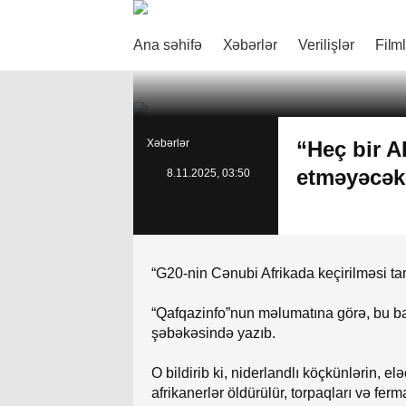
Ana səhifə
Xəbərlər
Verilişlər
Film
Xəbərlər
“Heç bir A
etməyəcək
8.11.2025, 03:50
“G20-nin Cənubi Afrikada keçirilməsi ta
“Qafqazinfo”nun məlumatına görə, bu b
şəbəkəsində yazıb.
O bildirib ki, niderlandlı köçkünlərin, 
afrikanerlər öldürülür, torpaqları və fe