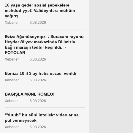
16 yaşa qədər sosial şəbəkələrə
məhdudiyyət: Valideynlərə mühüm
çağırış
Xəbərlər
6.08.2026
Əzizə Ağahüseynqızı : Suraxanı rayonu
Heydər Əliyev mərkəzində Dilimizlə
bağlı maraqlı tədbir keçirildi.. -
FOTOLAR
Xəbərlər
6.08.2026
Bənizə 10 il 3 ay həbs cəzası verildi
Xəbərlər
6.08.2026
BAĞIŞLA MƏNİ, ROMEO!
Xəbərlər
6.08.2026
“Yutub” bu süni intellekt videolarına
pul verməyəcək
Xəbərlər
6.08.2026