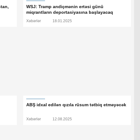
tan,
WSJ: Tramp andiçmənin ertəsi günü
miqrantların deportasiyasına başlayacaq
Xəbərlər
18.01.2025
ABŞ idxal edilən qızıla rüsum tətbiq etməyəcək
Xəbərlər
12.08.2025