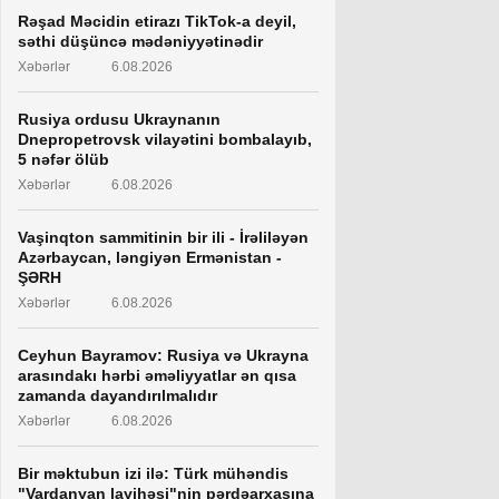
Rəşad Məcidin etirazı TikTok-a deyil,
səthi düşüncə mədəniyyətinədir
Xəbərlər
6.08.2026
Rusiya ordusu Ukraynanın
Dnepropetrovsk vilayətini bombalayıb,
5 nəfər ölüb
Xəbərlər
6.08.2026
Vaşinqton sammitinin bir ili - İrəliləyən
Azərbaycan, ləngiyən Ermənistan -
ŞƏRH
Xəbərlər
6.08.2026
Ceyhun Bayramov: Rusiya və Ukrayna
arasındakı hərbi əməliyyatlar ən qısa
zamanda dayandırılmalıdır
Xəbərlər
6.08.2026
Bir məktubun izi ilə: Türk mühəndis
"Vardanyan layihəsi"nin pərdəarxasına