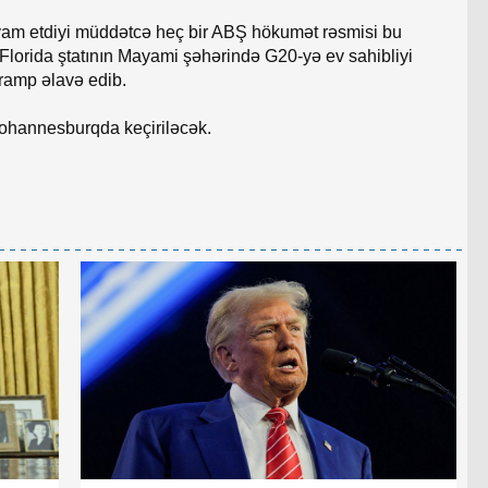
vam etdiyi müddətcə heç bir ABŞ hökumət rəsmisi bu
 Florida ştatının Mayami şəhərində G20-yə ev sahibliyi
Tramp əlavə edib.
ohannesburqda keçiriləcək.