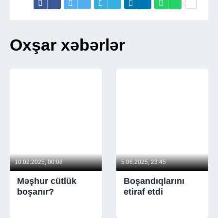
Oxşar xəbərlər
10.02.2025, 00:08
5.06.2025, 23:45
Məşhur cütlük
Boşandıqlarını
boşanır?
etiraf etdi