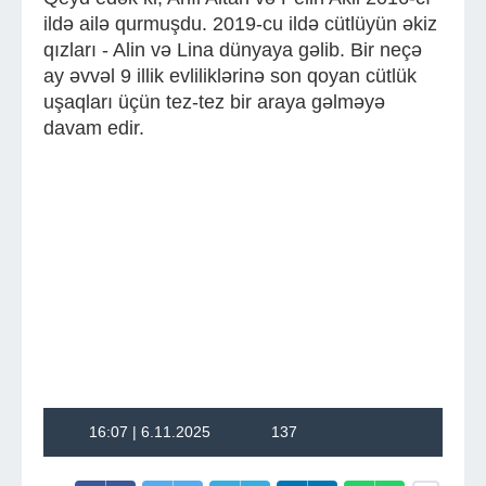
ildə ailə qurmuşdu. 2019-cu ildə cütlüyün əkiz
qızları - Alin və Lina dünyaya gəlib. Bir neçə
ay əvvəl 9 illik evliliklərinə son qoyan cütlük
uşaqları üçün tez-tez bir araya gəlməyə
davam edir.
16:07 | 6.11.2025
137