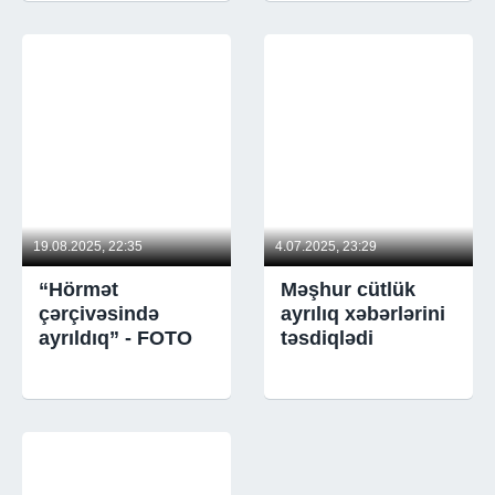
19.08.2025, 22:35
4.07.2025, 23:29
“Hörmət
Məşhur cütlük
çərçivəsində
ayrılıq xəbərlərini
ayrıldıq” - FOTO
təsdiqlədi