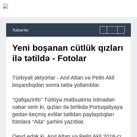
Xəbərlər
Yeni boşanan cütlük qızları
ilə tətildə - Fotolar
Türkiyəli aktyorlar - Anıl Altan və Pelin Akil
boşandıqdan sonra tətilə yollanıblar.
“Qafqazinfo” Türkiyə mətbuatına istinadən
xəbər verir ki, qızları ilə birlikdə Portuqaliyaya
gedən keçmiş evlilər tətildən paylaşdıqları
fotolara “Ailə” şərhini yazıblar.
Qeyd edək ki, Anıl Altan və Pelin Akil 2016-cı