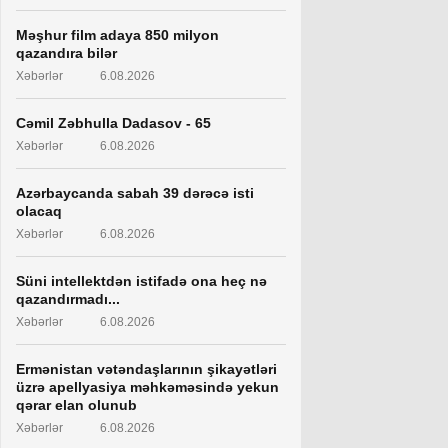
Məşhur film adaya 850 milyon
qazandıra bilər
Xəbərlər
6.08.2026
Cəmil Zəbhulla Dadasov - 65
Xəbərlər
6.08.2026
Azərbaycanda sabah 39 dərəcə isti
olacaq
Xəbərlər
6.08.2026
Süni intellektdən istifadə ona heç nə
qazandırmadı...
Xəbərlər
6.08.2026
Ermənistan vətəndaşlarının şikayətləri
üzrə apellyasiya məhkəməsində yekun
qərar elan olunub
Xəbərlər
6.08.2026