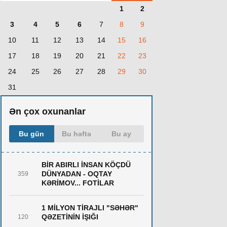
1
2
3
4
5
6
7
8
9
10
11
12
13
14
15
16
17
18
19
20
21
22
23
24
25
26
27
28
29
30
31
Ən çox oxunanlar
Bu gün
Bu həftə
Bu ay
BİR ABIRLI İNSAN KÖÇDÜ
DÜNYADAN - OQTAY
359
KƏRİMOV... FOTİLAR
1 MİLYON TİRAJLI "SƏHƏR"
QƏZETİNİN İŞIĞI
120