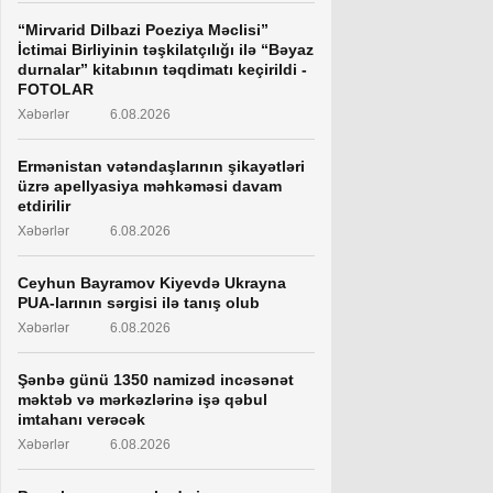
“Mirvarid Dilbazi Poeziya Məclisi”
İctimai Birliyinin təşkilatçılığı ilə “Bəyaz
durnalar” kitabının təqdimatı keçirildi -
FOTOLAR
Xəbərlər
6.08.2026
Ermənistan vətəndaşlarının şikayətləri
üzrə apellyasiya məhkəməsi davam
etdirilir
Xəbərlər
6.08.2026
Ceyhun Bayramov Kiyevdə Ukrayna
PUA-larının sərgisi ilə tanış olub
Xəbərlər
6.08.2026
Şənbə günü 1350 namizəd incəsənət
məktəb və mərkəzlərinə işə qəbul
imtahanı verəcək
Xəbərlər
6.08.2026