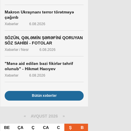
Makron Ukraynanı terror törətməyə
çağırıb
Xəbərlər
6.08.2026
SÖZÜN, QƏLƏMİN ŞƏRƏFİNİ QORUYAN
SÖZ SAHİBİ - FOTOLAR
Xəbərlər / Nesr
6.08.2026
"Mənə aid edilən bəzi fikirlər təhrif
olunub" - Hikmət Hacıyev
Xəbərlər
6.08.2026
Bütün xəbərlər
«
AVQUST 2026 »
BE
ÇA
Ç
CA
C
Ş
B