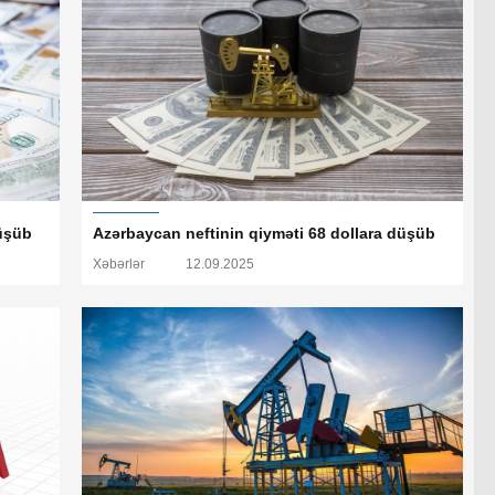
düşüb
Azərbaycan neftinin qiyməti 68 dollara düşüb
Xəbərlər
12.09.2025