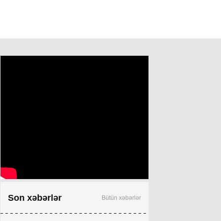
Son xəbərlər
Bütün xəbərlər