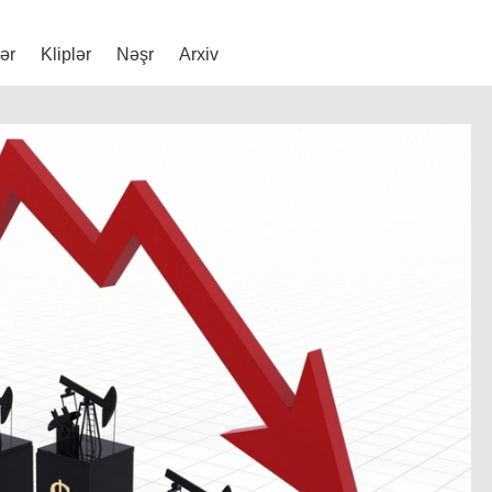
lər
Kliplər
Nəşr
Arxiv