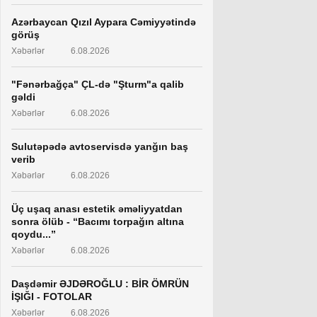
Azərbaycan Qızıl Aypara Cəmiyyətində
görüş
Xəbərlər
6.08.2026
"Fənərbağça" ÇL-də "Şturm"a qalib
gəldi
Xəbərlər
6.08.2026
Sulutəpədə avtoservisdə yanğın baş
verib
Xəbərlər
6.08.2026
Üç uşaq anası estetik əməliyyatdan
sonra ölüb - “Bacımı torpağın altına
qoydu...”
Xəbərlər
6.08.2026
Daşdəmir ƏJDƏROĞLU : BİR ÖMRÜN
İŞIĞI - FOTOLAR
Xəbərlər
6.08.2026