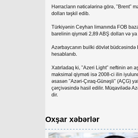
Hərracların nəticələrinə görə, "Brent" m
dolları təşkil edib.
Türkiyənin Ceyhan limanında FOB bazası
barelinin qiyməti 2,89 ABŞ dolları və ya
Azərbaycanın builki dövlət büdcəsində b
hesablanıb.
Xatırladaq ki, "Azeri Light" neftinin ən 
maksimal qiyməti isə 2008-ci ilin iyulu
əsasən "Azəri-Çıraq-Günəşli" (AÇG) ya
çərçivəsində hasil edilir. Müqavilədə 
dir.
Oxşar xəbərlər