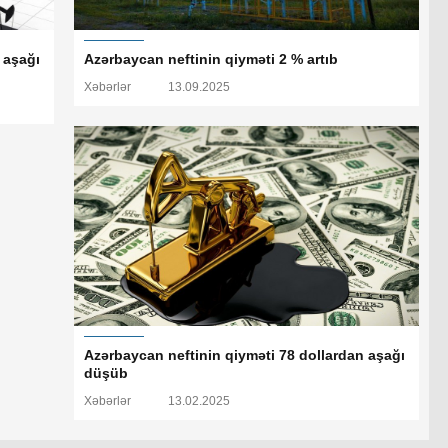
 aşağı
Azərbaycan neftinin qiyməti 2 % artıb
Xəbərlər
13.09.2025
Azərbaycan neftinin qiyməti 78 dollardan aşağı
düşüb
Xəbərlər
13.02.2025