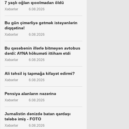
7 yaşlı oğlan qıcolmadan öldü
Xəbərlər
6.08.2026
Bu gün çimərliyə getmək istəyənlərin
diqqətinə!
Xəbərlər
6.08.2026
Bu qəsəbənin illərlə bitməyən avtobus
dərdi: AYNA hökuməti ittiham etdi
Xəbərlər
6.08.2026
Ali təhsil iş tapmağa kifayət edirmi?
Xəbərlər
6.08.2026
Pensiya alanların nəzərinə
Xəbərlər
6.08.2026
Jurnalistin dənizdə batan qardaşı
tələbə imiş - FOTO
Xəbərlər
6.08.2026