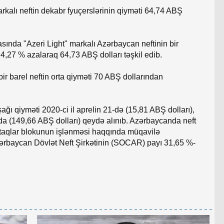
arkalı neftin dekabr fyuçerslərinin qiyməti 64,74 ABŞ
nda "Azeri Light" markalı Azərbaycan neftinin bir
 4,27 % azalaraq 64,73 ABŞ dolları təşkil edib.
ir barel neftin orta qiyməti 70 ABŞ dollarından
aşağı qiyməti 2020-ci il aprelin 21-də (15,81 ABŞ dolları),
nda (149,66 ABŞ dolları) qeydə alınıb. Azərbaycanda neft
taqlar blokunun işlənməsi haqqında müqavilə
Azərbaycan Dövlət Neft Şirkətinin (SOCAR) payı 31,65 %-