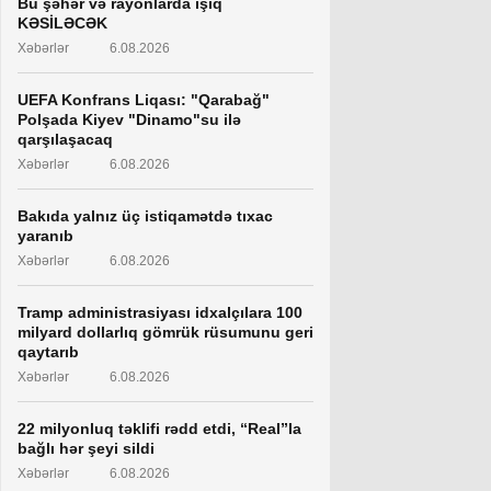
Bu şəhər və rayonlarda işıq
KƏSİLƏCƏK
Xəbərlər
6.08.2026
UEFA Konfrans Liqası: "Qarabağ"
Polşada Kiyev "Dinamo"su ilə
qarşılaşacaq
Xəbərlər
6.08.2026
Bakıda yalnız üç istiqamətdə tıxac
yaranıb
Xəbərlər
6.08.2026
Tramp administrasiyası idxalçılara 100
milyard dollarlıq gömrük rüsumunu geri
qaytarıb
Xəbərlər
6.08.2026
22 milyonluq təklifi rədd etdi, “Real”la
bağlı hər şeyi sildi
Xəbərlər
6.08.2026