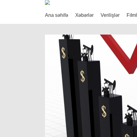
Ana səhifə
Xəbərlər
Verilişlər
Film