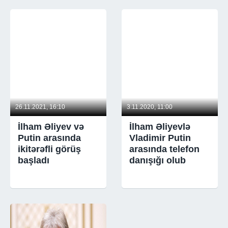
26.11.2021, 16:10
3.11.2020, 11:00
İlham Əliyev və
İlham Əliyevlə
Putin arasında
Vladimir Putin
ikitərəfli görüş
arasında telefon
başladı
danışığı olub