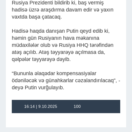
Rusiya Prezidenti bildirib ki, baş vermiş
hadisə üzrə araşdırma davam edir və yaxın
vaxtda başa çatacaq.
Hadisə haqda danışan Putin qeyd edib ki,
həmin gün Rusiyanın hava məkanına
müdaxilələr olub və Rusiya HHQ tərəfindən
atəş açılıb. Atəş təyyarəyə açılmasa da,
qəlpələr təyyarəyə dəyib.
“Bununla əlaqədar kompensasiyalar
ödəniləcək və günahkarlar cəzalandırılacaq”, -
deyə Putin vurğulayıb.
16:14 | 9.10.2025
100