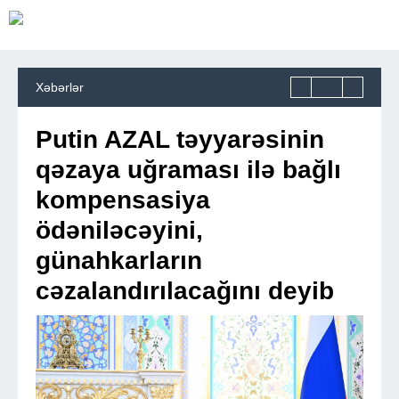
Xəbərlər
Putin AZAL təyyarəsinin
qəzaya uğraması ilə bağlı
kompensasiya
ödəniləcəyini,
günahkarların
cəzalandırılacağını deyib