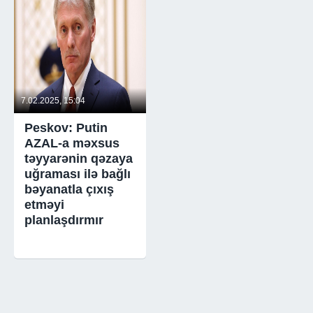
7.02.2025, 15:04
Peskov: Putin
AZAL-a məxsus
təyyarənin qəzaya
uğraması ilə bağlı
bəyanatla çıxış
etməyi
planlaşdırmır