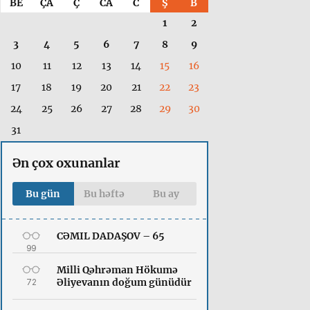
BE
ÇA
Ç
CA
C
Ş
B
1
2
3
4
5
6
7
8
9
10
11
12
13
14
15
16
17
18
19
20
21
22
23
24
25
26
27
28
29
30
31
Ən çox oxunanlar
Bu gün
Bu həftə
Bu ay
CƏMIL DADAŞOV – 65
99
Milli Qəhrəman Hökumə
Əliyevanın doğum günüdür
72