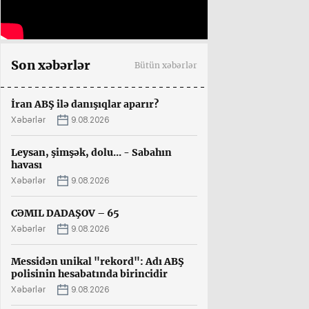
Son xəbərlər
Bütün xəbərlər
İran ABŞ ilə danışıqlar aparır?
Xəbərlər
9.08.2026
Leysan, şimşək, dolu... - Sabahın
havası
Xəbərlər
9.08.2026
CƏMIL DADAŞOV – 65
Xəbərlər
9.08.2026
Messidən unikal "rekord": Adı ABŞ
polisinin hesabatında birincidir
Xəbərlər
9.08.2026