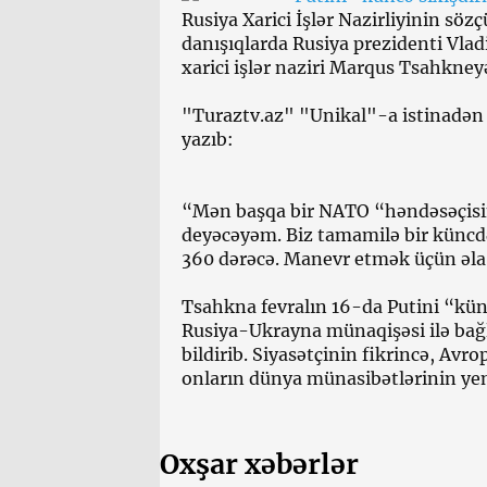
Rusiya Xarici İşlər Nazirliyinin sö
danışıqlarda Rusiya prezidenti Vla
xarici işlər naziri Marqus Tsahkney
"Turaztv.az" "Unikal"-a istinadən 
yazıb:
“Mən başqa bir NATO “həndəsəçis
deyəcəyəm. Biz tamamilə bir küncd
360 dərəcə. Manevr etmək üçün əla
Tsahkna fevralın 16-da Putini “künc
Rusiya-Ukrayna münaqişəsi ilə bağl
bildirib. Siyasətçinin fikrincə, Avr
onların dünya münasibətlərinin yeni
Oxşar xəbərlər