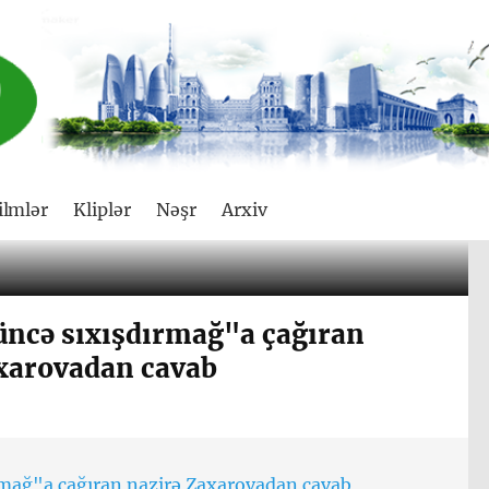
ilmlər
Kliplər
Nəşr
Arxiv
üncə sıxışdırmağ"a çağıran
xarovadan cavab