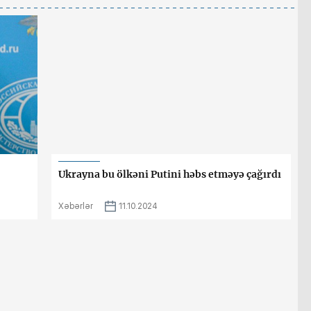
Ukrayna bu ölkəni Putini həbs etməyə çağırdı
Xəbərlər
11.10.2024