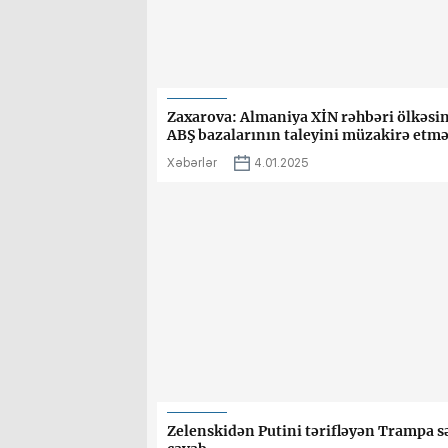
Zaxarova: Almaniya XİN rəhbəri ölkəsi
ABŞ bazalarının taleyini müzakirə etmə
Xəbərlər
4.01.2025
Zelenskidən Putini tərifləyən Trampa s