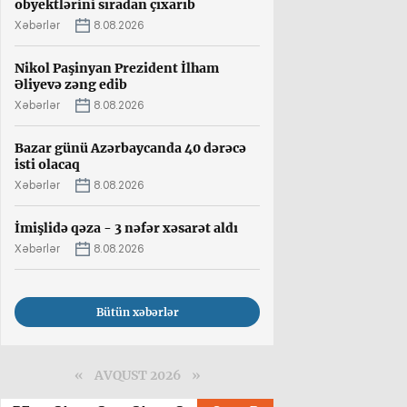
obyektlərini sıradan çıxarıb
Xəbərlər
8.08.2026
Nikol Paşinyan Prezident İlham
Əliyevə zəng edib
Xəbərlər
8.08.2026
Bazar günü Azərbaycanda 40 dərəcə
isti olacaq
Xəbərlər
8.08.2026
İmişlidə qəza - 3 nəfər xəsarət aldı
Xəbərlər
8.08.2026
Bütün xəbərlər
«
AVQUST 2026 »