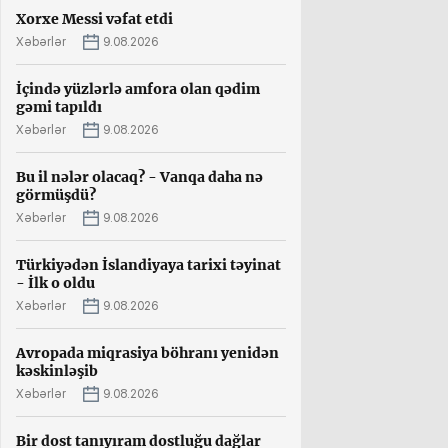
Xorxe Messi vəfat etdi
Xəbərlər
9.08.2026
İçində yüzlərlə amfora olan qədim
gəmi tapıldı
Xəbərlər
9.08.2026
Bu il nələr olacaq? - Vanqa daha nə
görmüşdü?
Xəbərlər
9.08.2026
Türkiyədən İslandiyaya tarixi təyinat
- İlk o oldu
Xəbərlər
9.08.2026
Avropada miqrasiya böhranı yenidən
kəskinləşib
Xəbərlər
9.08.2026
Bir dost tanıyıram dostluğu dağlar