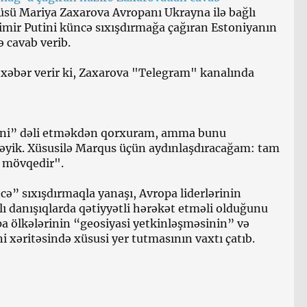
zçüsü Mariya Zaxarova Avropanı Ukrayna ilə bağlı
dimir Putini küncə sıxışdırmağa çağıran Estoniyanın
ə cavab verib.
xəbər verir ki, Zaxarova "Telegram" kanalında
ini” dəli etməkdən qorxuram, amma bunu
əyik. Xüsusilə Marqus üçün aydınlaşdıracağam: tam
 mövqedir".
ə” sıxışdırmaqla yanaşı, Avropa liderlərinin
ı danışıqlarda qətiyyətli hərəkət etməli olduğunu
opa ölkələrinin “geosiyasi yetkinləşməsinin” və
 xəritəsində xüsusi yer tutmasının vaxtı çatıb.