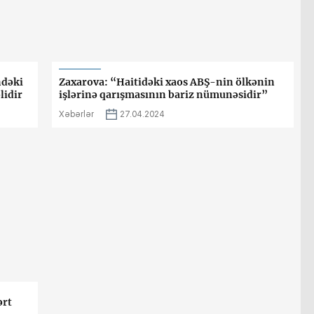
ndəki
Zaxarova: “Haitidəki xaos ABŞ-nin ölkənin
lidir
işlərinə qarışmasının bariz nümunəsidir”
Xəbərlər
27.04.2024
ərt