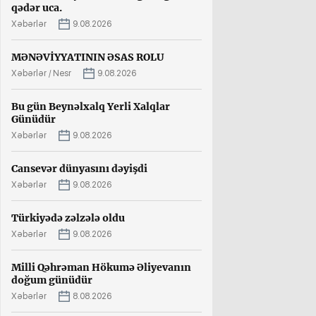
qədər uca.
Xəbərlər
9.08.2026
MƏNƏVİYYATININ ƏSAS ROLU
Xəbərlər / Nesr
9.08.2026
Bu gün Beynəlxalq Yerli Xalqlar
Günüdür
Xəbərlər
9.08.2026
Cansevər dünyasını dəyişdi
Xəbərlər
9.08.2026
Türkiyədə zəlzələ oldu
Xəbərlər
9.08.2026
Milli Qəhrəman Hökumə Əliyevanın
doğum günüdür
Xəbərlər
8.08.2026