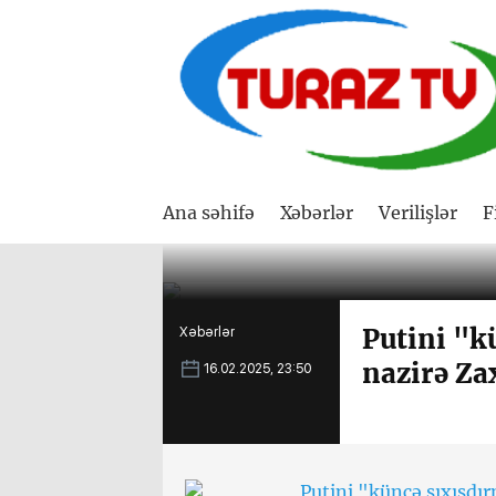
Ana səhifə
Xəbərlər
Verilişlər
F
Putini "k
Xəbərlər
nazirə Za
16.02.2025, 23:50