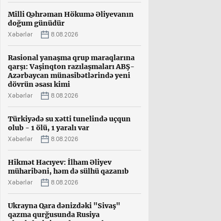
Milli Qəhrəman Hökumə Əliyevanın
doğum günüdür
Xəbərlər
8.08.2026
Rasional yanaşma qrup maraqlarına
qarşı: Vaşinqton razılaşmaları ABŞ-
Azərbaycan münasibətlərində yeni
dövrün əsası kimi
Xəbərlər
8.08.2026
Türkiyədə su xətti tunelində uçqun
olub - 1 ölü, 1 yaralı var
Xəbərlər
8.08.2026
Hikmət Hacıyev: İlham Əliyev
müharibəni, həm də sülhü qazanıb
Xəbərlər
8.08.2026
Ukrayna Qara dənizdəki "Sivaş"
qazma qurğusunda Rusiya