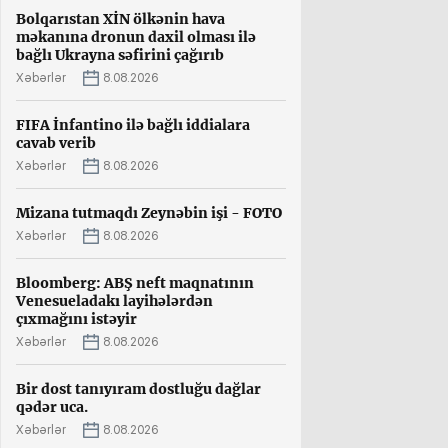
Bolqarıstan XİN ölkənin hava
məkanına dronun daxil olması ilə
bağlı Ukrayna səfirini çağırıb
Xəbərlər
8.08.2026
FIFA İnfantino ilə bağlı iddialara
cavab verib
Xəbərlər
8.08.2026
Mizana tutmaqdı Zeynəbin işi - FOTO
Xəbərlər
8.08.2026
Bloomberg: ABŞ neft maqnatının
Venesueladakı layihələrdən
çıxmağını istəyir
Xəbərlər
8.08.2026
Bir dost tanıyıram dostluğu dağlar
qədər uca.
Xəbərlər
8.08.2026