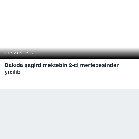
13.05.2019, 15:27
Bakıda şagird məktəbin 2-ci mərtəbəsindən
yıxılıb