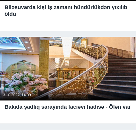
Biləsuvarda kişi iş zamanı hündürlükdən yıxılıb
öldü
3.10.2022, 14:09
Bakıda şadlıq sarayında faciəvi hadisə - Ölən var