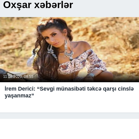
Oxşar xəbərlər
11.08.2020, 08:55
İrem Derici: “Sevgi münasibəti təkcə qarşı cinslə
yaşanmaz”