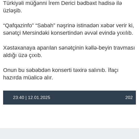
Türkiyəli müğənni İrem Derici bədbəxt hadisə ilə
üzləşib.
“Qafqazinfo” “Sabah” nəşrinə istinadən xəbər verir ki,
sənətçi Mersindəki konsertindən əvvəl evində yıxılıb.
Xəstəxanaya aparılan sənətçinin kəllə-beyin travması
aldığı üzə çıxıb.
Onun bu səbəbdən konserti təxirə salınıb. İfaçı
hazırda müalicə alır.
23:40 | 12.01.2025
202