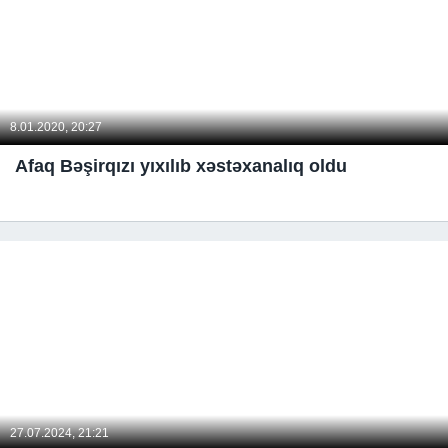
8.01.2020, 20:27
Afaq Bəşirqızı yıxılıb xəstəxanalıq oldu
27.07.2024, 21:21