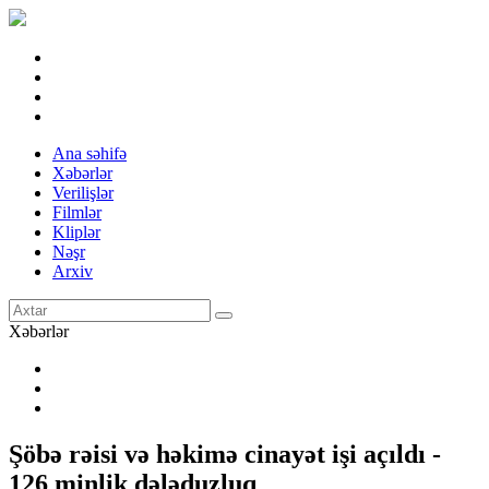
Ana səhifə
Xəbərlər
Verilişlər
Filmlər
Kliplər
Nəşr
Arxiv
Xəbərlər
Şöbə rəisi və həkimə cinayət işi açıldı -
126 minlik dələduzluq