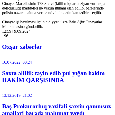
Cinayət Məcəlləsinin 178.3.2-ci (külli miqdarda ziyan vurmaqla
dələduzluq) maddələri ilə yekun ittiham elan edilib, barələrində
polisin nəzarəti altına vermə növündə qətimkan tədbiri seçilib.
Cinayət işi baxılması üçün aidiyyəti üzrə Bakı Ağır Cinayətlər
Məhkəməsinə göndərilib.
12:59 | 9.09.2024
196
Oxşar xəbərlər
16.07.2022, 00:24
Saxta əlillik təyin edib pul yığan həkim
HAKİM QARŞISINDA
13.12.2019, 21:02
Baş Prokurorluq vəzifəli şəxsin qanunsuz
əməlləri barədə məlumat yaydı