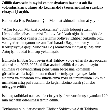
Əlillik dərəcəsinin təyini və pensiyaların bərpası adı ilə
vətəndaşların pulunu ələ keçirməkdə təqsirləndirilən şəxslərə
cinayət işi açılıb.
Bu barədə Baş Prokurorluğun Mətbuat xidməti məlumat yayıb.
“Ağsu Rayon Mərkəzi Xəstəxanası” publik hüquqi şəxsin
Hemodializ şöbəsinin rəisi Talıbov Arif Atalı oğlu, həmin şöbədə
həkim-nefroloq vəzifəsində işləmiş Soltiyev Ehtibar Şükrulla oğlu
və digərlərinin qanunsuz əməlləri barədə Baş prokuror yanında
Korrupsiyaya qarşı Mübarizə Baş İdarəsində cinayət işi başlanıb.
Artıq işin ibtidai istintaqı yekunlaşıb.
İstintaqla Ehtibar Soltiyevin Arif Talıbov və qeyriləri ilə qabaqcadan
əlbir olaraq 2022-2023-cü illər ərzində əlillik dərəcəsinin təyin
edilməsi və dayandırılmış pensiyanın bərpasına köməklik
göstərilməsi ilə bağlı onlara müraciət etmiş ayrı-ayrı şəxslərin
aldatma və etibardan sui-istifadə etmə yolu ilə ümumilikdə 126 min
manatdan artıq pul vəsaitini ələ keçirmələrinə əsaslı şübhələr
müəyyən edilib.
İstintaq tədbirləri nəticəsində cinayət işi üzrə vurulmuş ziyandan 120
min manatın ödənilməsi təmin edilib.
Toplanmış sübutlar əsasında Ehtibar Soltiyev və Arif Talıbova