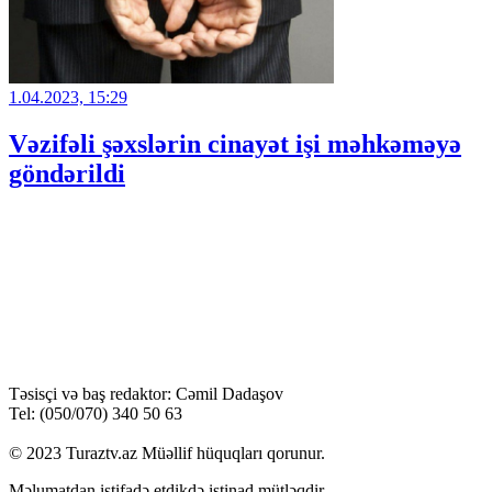
1.04.2023, 15:29
Vəzifəli şəxslərin cinayət işi məhkəməyə
göndərildi
Təsisçi və baş redaktor: Cəmil Dadaşov
Tel: (050/070) 340 50 63
© 2023 Turaztv.az Müəllif hüquqları qorunur.
Məlumatdan istifadə etdikdə istinad mütləqdir.