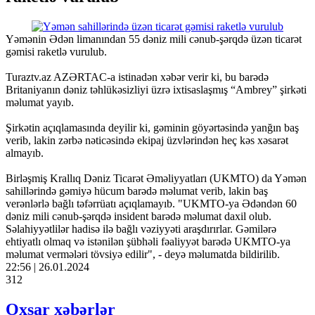
Yəmənin Ədən limanından 55 dəniz mili cənub-şərqdə üzən ticarət
gəmisi raketlə vurulub.
Turaztv.az AZƏRTAC-a istinadən xəbər verir ki, bu barədə
Britaniyanın dəniz təhlükəsizliyi üzrə ixtisaslaşmış “Ambrey” şirkəti
məlumat yayıb.
Şirkətin açıqlamasında deyilir ki, gəminin göyərtəsində yanğın baş
verib, lakin zərbə nəticəsində ekipaj üzvlərindən heç kəs xəsarət
almayıb.
Birləşmiş Krallıq Dəniz Ticarət Əməliyyatları (UKMTO) da Yəmən
sahillərində gəmiyə hücum barədə məlumat verib, lakin baş
verənlərlə bağlı təfərrüatı açıqlamayıb. "UKMTO-ya Ədəndən 60
dəniz mili cənub-şərqdə insident barədə məlumat daxil olub.
Səlahiyyətlilər hadisə ilə bağlı vəziyyəti araşdırırlar. Gəmilərə
ehtiyatlı olmaq və istənilən şübhəli fəaliyyət barədə UKMTO-ya
məlumat vermələri tövsiyə edilir", - deyə məlumatda bildirilib.
22:56 | 26.01.2024
312
Oxşar xəbərlər