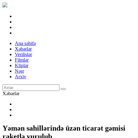
Ana səhifə
Xəbərlər
Verilişlər
Filmlər
Kliplər
Nəşr
Arxiv
Xəbərlər
Yəmən sahillərində üzən ticarət gəmisi
raketlə vurulub