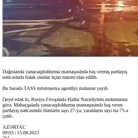
Dağıstanda yanacaqdoldurma məntəqəsində baş vermiş partlayış
nəticəsində həlak olanlar üçün matəm elan edilib.
Bu barədə TASS informasiya agentliyi məlumat yayıb.
Qeyd edək ki, Rusiya Fövqəladə Hallar Nazirliyinin məlumatına
görə, Mahaçqalada yanacaqdoldurma məntəqəsində baş verən
partlayış nəticəsində ölənlərin sayı 27-yə, yaralıların sayı isə 75-ə
çatıb.
AZƏRTAC
09:03 | 15.08.2023