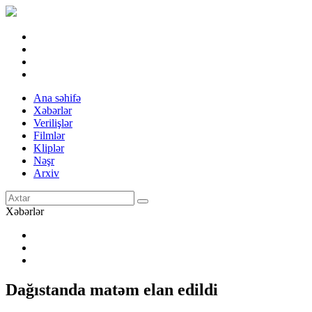
Ana səhifə
Xəbərlər
Verilişlər
Filmlər
Kliplər
Nəşr
Arxiv
Xəbərlər
Dağıstanda matəm elan edildi