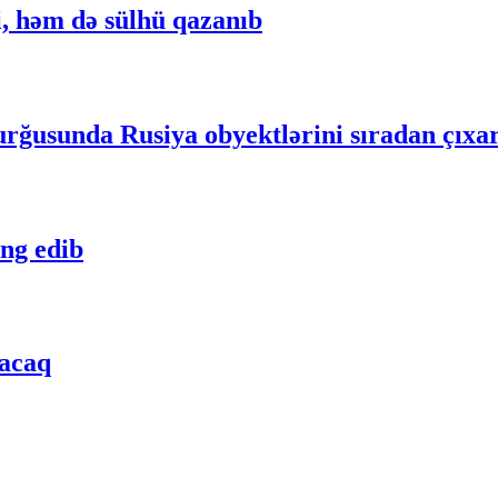
, həm də sülhü qazanıb
ğusunda Rusiya obyektlərini sıradan çıxa
ng edib
lacaq