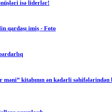
üşləri isə liderlər!
in qardaşı imiş - Foto
bərdarlıq
əni” kitabının ən kədərli səhifələrindən b