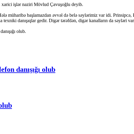
 xarici işlər naziri Mövlud Çavuşoğlu deyib.
ələ müharibə başlamazdan əvvəl də belə səylərimiz var idi. Prinsipcə, Pu
 texniki danışıqlar gedir. Digər tərəfdən, digər kanalların da səyləri va
 danışığı olub.
efon danışığı olub
olub