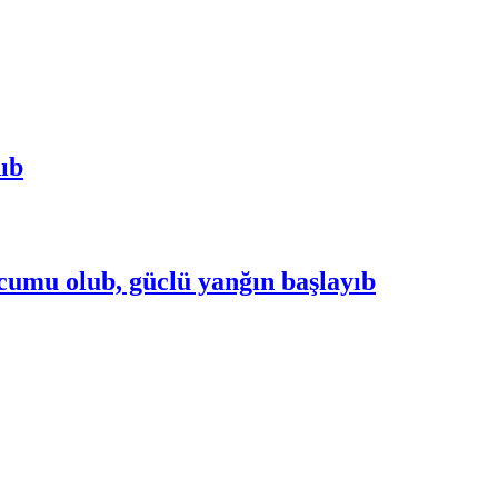
nıb
cumu olub, güclü yanğın başlayıb