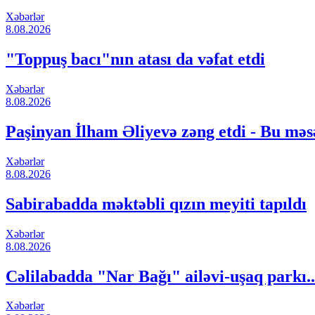
Xəbərlər
8.08.2026
"Toppuş bacı"nın atası da vəfat etdi
Xəbərlər
8.08.2026
Paşinyan İlham Əliyevə zəng etdi - Bu məs
Xəbərlər
8.08.2026
Sabirabadda məktəbli qızın meyiti tapıldı
Xəbərlər
8.08.2026
Cəlilabadda "Nar Bağı" ailəvi-uşaq parkı.
Xəbərlər