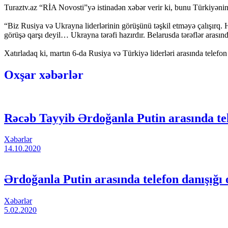
Turaztv.az “RİA Novosti”yə istinadən xəbər verir ki, bunu Türkiyənin
“Biz Rusiya və Ukrayna liderlərinin görüşünü təşkil etməyə çalışırq. H
görüşə qarşı deyil… Ukrayna tərəfi hazırdır. Belarusda tərəflər arasında
Xatırladaq ki, martın 6-da Rusiya və Türkiyə liderləri arasında telefon
Oxşar xəbərlər
Rəcəb Tayyib Ərdoğanla Putin arasında tel
Xəbərlər
14.10.2020
Ərdoğanla Putin arasında telefon danışığı 
Xəbərlər
5.02.2020