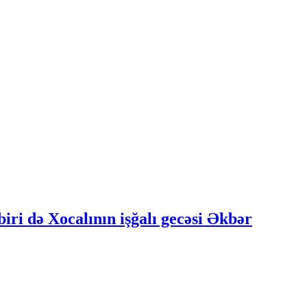
iri də Xocalının işğalı gecəsi Əkbər