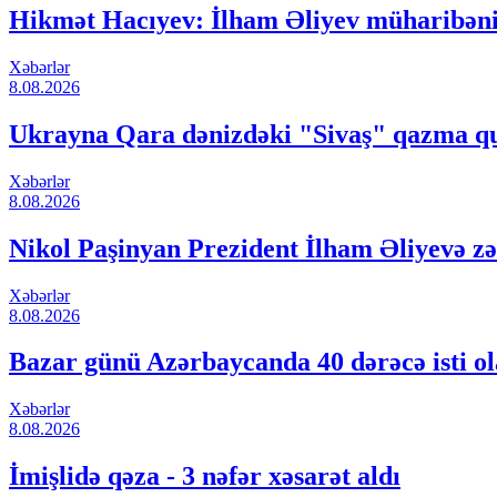
Hikmət Hacıyev: İlham Əliyev müharibəni
Xəbərlər
8.08.2026
Ukrayna Qara dənizdəki "Sivaş" qazma qur
Xəbərlər
8.08.2026
Nikol Paşinyan Prezident İlham Əliyevə zə
Xəbərlər
8.08.2026
Bazar günü Azərbaycanda 40 dərəcə isti o
Xəbərlər
8.08.2026
İmişlidə qəza - 3 nəfər xəsarət aldı