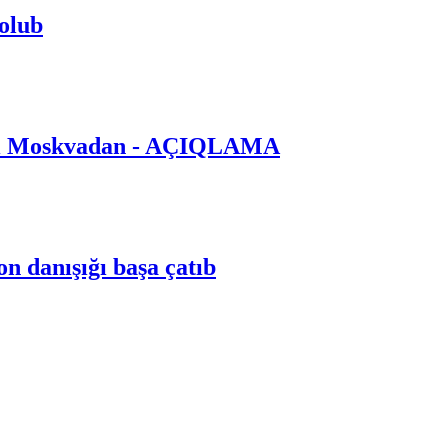
 olub
bağlı Moskvadan - AÇIQLAMA
on danışığı başa çatıb