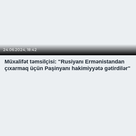
24.06.2024, 18:42
Müxalifət təmsilçisi: "Rusiyanı Ermənistandan
çıxarmaq üçün Paşinyanı hakimiyyətə gətirdilər"