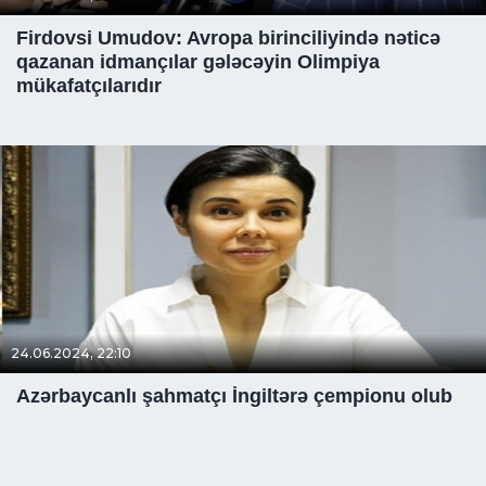
Firdovsi Umudov: Avropa birinciliyində nəticə
qazanan idmançılar gələcəyin Olimpiya
mükafatçılarıdır
24.06.2024, 22:10
Azərbaycanlı şahmatçı İngiltərə çempionu olub