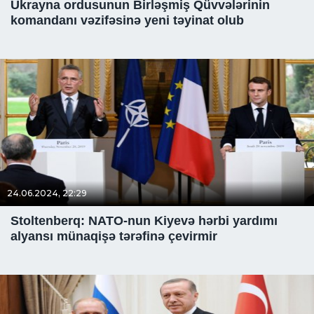
Ukrayna ordusunun Birləşmiş Qüvvələrinin
komandanı vəzifəsinə yeni təyinat olub
24.06.2024, 22:29
Stoltenberq: NATO-nun Kiyevə hərbi yardımı
alyansı münaqişə tərəfinə çevirmir