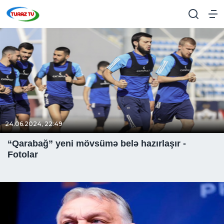
24.06.2024, 22:49
“Qarabağ” yeni mövsümə belə hazırlaşır -
Fotolar