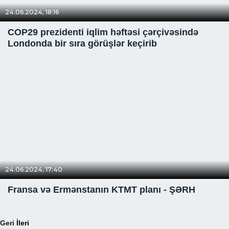
24.06.2024, 18:16
COP29 prezidenti iqlim həftəsi çərçivəsində
Londonda bir sıra görüşlər keçirib
24.06.2024, 17:40
Fransa və Ermənstanın KTMT planı - ŞƏRH
Geri
İleri