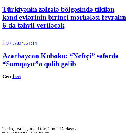
Türkiyənin zəlzələ bölgəsində tikilən
kənd evlərinin birinci mərhələsi fevralın
6-da təhvil veriləcək
31.01.2024, 21:14
Azərbaycan Kuboku: “Neftçi” səfərdə
“Sumqayıt”a qalib gəlib
Geri
İleri
Təsisçi və baş redaktor: Cəmil Dadaşov