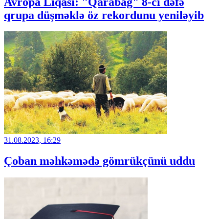
Avropa Liqası: "Qarabağ" 8-ci dəfə
qrupa düşməklə öz rekordunu yeniləyib
31.08.2023, 16:29
Çoban məhkəmədə gömrükçünü uddu