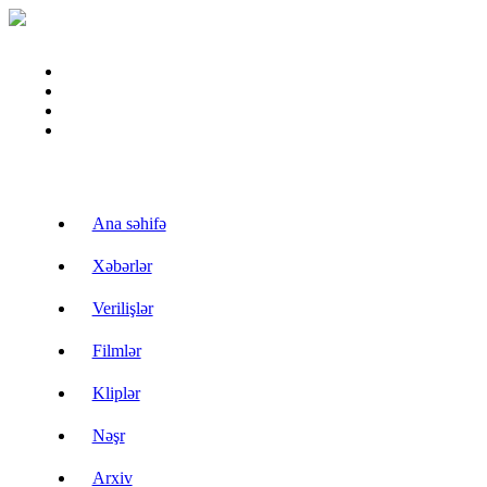
Ana səhifə
Xəbərlər
Verilişlər
Filmlər
Kliplər
Nəşr
Arxiv