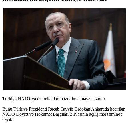
Türkiyə NATO-ya öz imkanlarını təqdim etməyə hazırdır.
Bunu Türkiyə Prezidenti Rəcəb Tayyib Ərdoğan Ankarada keçirilən
NATO Dövlət və Hökumət Başçıları Zirvəsinin açılış mərasimində
deyib.