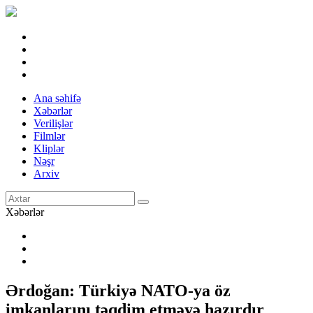
Ana səhifə
Xəbərlər
Verilişlər
Filmlər
Kliplər
Nəşr
Arxiv
Xəbərlər
Ərdoğan: Türkiyə NATO-ya öz
imkanlarını təqdim etməyə hazırdır