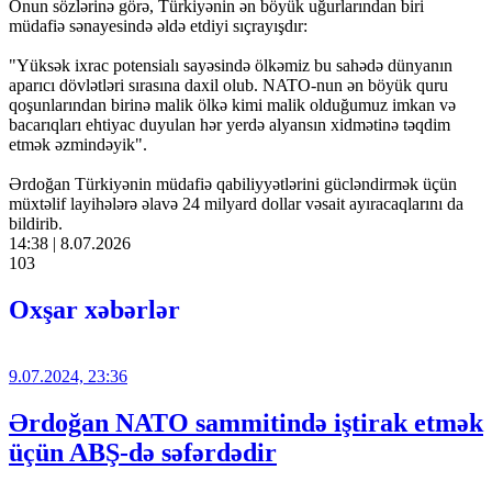
Onun sözlərinə görə, Türkiyənin ən böyük uğurlarından biri
müdafiə sənayesində əldə etdiyi sıçrayışdır:
"Yüksək ixrac potensialı sayəsində ölkəmiz bu sahədə dünyanın
aparıcı dövlətləri sırasına daxil olub. NATO-nun ən böyük quru
qoşunlarından birinə malik ölkə kimi malik olduğumuz imkan və
bacarıqları ehtiyac duyulan hər yerdə alyansın xidmətinə təqdim
etmək əzmindəyik".
Ərdoğan Türkiyənin müdafiə qabiliyyətlərini gücləndirmək üçün
müxtəlif layihələrə əlavə 24 milyard dollar vəsait ayıracaqlarını da
bildirib.
14:38 | 8.07.2026
103
Oxşar xəbərlər
9.07.2024, 23:36
Ərdoğan NATO sammitində iştirak etmək
üçün ABŞ-də səfərdədir