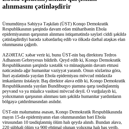
alınmasını çətinləşdirir
Ümumdünya Səhiyyə Təşkilatı (ÜST) Konqo Demokratik
Respublikasının şərqində davam edən müharibənin Ebola
epidemiyasının qarşısının alınması istiqamətində səyləri ciddi şəkildə
çətinləşdirdiyi barədə xəbərdarlıq edib və ölkədə dərhal atəşkəs elan
olunmasına çağırıb.
AZƏRTAC xəbər verir ki, bunu ÜST-nin baş direktoru Tedros
Adhanom Gebreyesus bildirib. Qeyd edib ki, Konqo Demokratik
Respublikasının şərqində xəstəlik və münaqişənin davam etməsi
nəticəsində ağır humanitar vəziyyət yaranıb. Onun sözlərinə görə,
İturi əyalətində yayılan Ebola epidemiyası mövcud müdaxilə
imkanlarını üstələyir. Baş direktor əlavə edib ki, Konqo Demokratik
Respublikasında yayılan Bundibuqyo ştamına qarşı təsdiqlənmiş
peyvənd və ya müalicə vasitəsi mövcud deyil. O vurğulayıb ki,
yoluxmanın qarşısının alınması tam şəkildə humanitar yardımların
bölgəyə çatdırılmasından asılıdır.
ÜST-nin məlumatına əsasən, Konqo Demokratik Respublikasında
mayın 15-də epidemiyanın elan olunmasından bəri Ebola
virusundan 10 təsdiqlənmiş ölüm halı qeydə alınıb. Bundan əlavə,
220 şübhəli ölüm və 900 ehtimal olunan yoluxma halı baş verib.