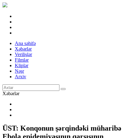
Ana səhifə
Xəbərlər
Verilişlər
Filmlər
Kliplər
Nəşr
Arxiv
Xəbərlər
ÜST: Konqonun şərqindəki müharibə
Ebola epidemiyasının qarşısının