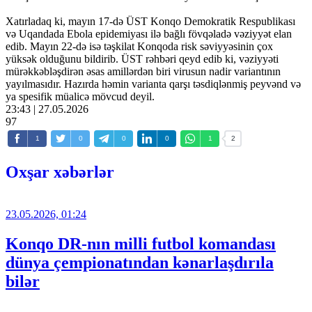
Xatırladaq ki, mayın 17-də ÜST Konqo Demokratik Respublikası
və Uqandada Ebola epidemiyası ilə bağlı fövqəladə vəziyyət elan
edib. Mayın 22-də isə təşkilat Konqoda risk səviyyəsinin çox
yüksək olduğunu bildirib. ÜST rəhbəri qeyd edib ki, vəziyyəti
mürəkkəbləşdirən əsas amillərdən biri virusun nadir variantının
yayılmasıdır. Hazırda həmin varianta qarşı təsdiqlənmiş peyvənd və
ya spesifik müalicə mövcud deyil.
23:43 | 27.05.2026
97
1
0
0
0
1
2
Oxşar xəbərlər
23.05.2026, 01:24
Konqo DR-nın milli futbol komandası
dünya çempionatından kənarlaşdırıla
bilər