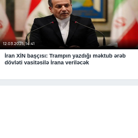
12.03.2025, 14:41
İran XİN başçısı: Trampın yazdığı məktub ərəb
dövləti vasitəsilə İrana veriləcək