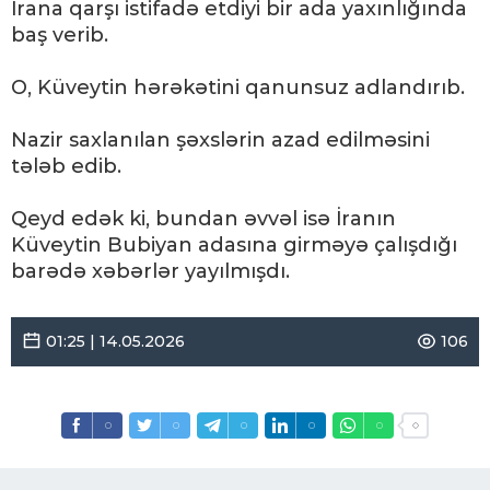
İrana qarşı istifadə etdiyi bir ada yaxınlığında
baş verib.
O, Küveytin hərəkətini qanunsuz adlandırıb.
Nazir saxlanılan şəxslərin azad edilməsini
tələb edib.
Qeyd edək ki, bundan əvvəl isə İranın
Küveytin Bubiyan adasına girməyə çalışdığı
barədə xəbərlər yayılmışdı.
01:25 | 14.05.2026
106