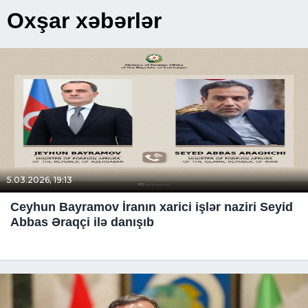
Oxşar xəbərlər
5.03.2026, 19:13
Ceyhun Bayramov İranın xarici işlər naziri Seyid
Abbas Əraqçi ilə danışıb