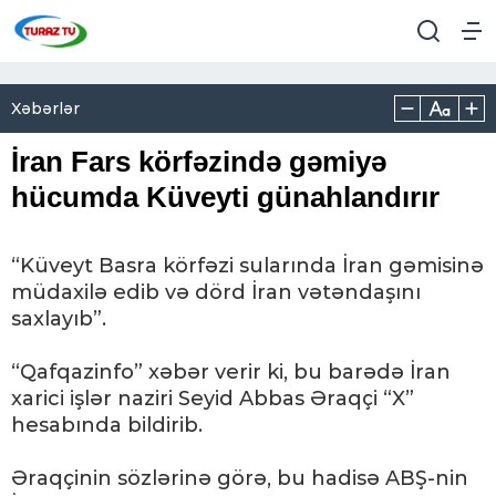
Xəbərlər
İran Fars körfəzində gəmiyə
hücumda Küveyti günahlandırır
“Küveyt Basra körfəzi sularında İran gəmisinə
müdaxilə edib və dörd İran vətəndaşını
saxlayıb”.
“Qafqazinfo” xəbər verir ki, bu barədə İran
xarici işlər naziri Seyid Abbas Əraqçi “X”
hesabında bildirib.
Əraqçinin sözlərinə görə, bu hadisə ABŞ-nin