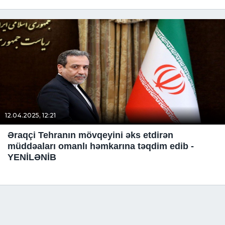
12.04.2025, 12:21
Əraqçi Tehrаnın mövqeyini əks etdirən
müddəaları omanlı həmkarına təqdim edib -
YENİLƏNİB