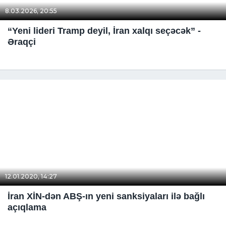
8.03.2026, 20:55
“Yeni lideri Tramp deyil, İran xalqı seçəcək” -
Əraqçi
12.01.2020, 14:27
İran XİN-dən ABŞ-ın yeni sanksiyaları ilə bağlı
açıqlama