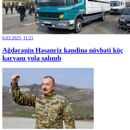
6.03.2025, 11:21
Ağdərənin Həsənriz kəndinə növbəti köç
karvanı yola salınıb