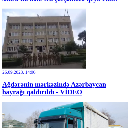
26.09.2023, 14:06
Ağdərənin mərkəzində Azərbaycan
bayrağı qaldırıldı - VİDEO