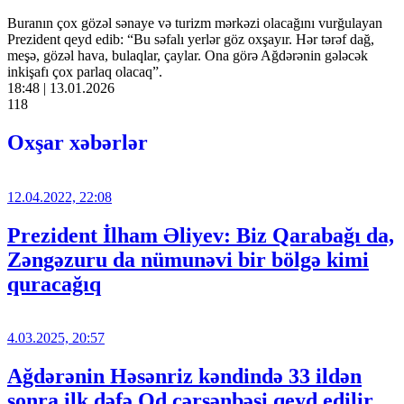
Buranın çox gözəl sənaye və turizm mərkəzi olacağını vurğulayan
Prezident qeyd edib: “Bu səfalı yerlər göz oxşayır. Hər tərəf dağ,
meşə, gözəl hava, bulaqlar, çaylar. Ona görə Ağdərənin gələcək
inkişafı çox parlaq olacaq”.
18:48 | 13.01.2026
118
Oxşar xəbərlər
12.04.2022, 22:08
Prezident İlham Əliyev: Biz Qarabağı da,
Zəngəzuru da nümunəvi bir bölgə kimi
quracağıq
4.03.2025, 20:57
Ağdərənin Həsənriz kəndində 33 ildən
sonra ilk dəfə Od çərşənbəsi qeyd edilir