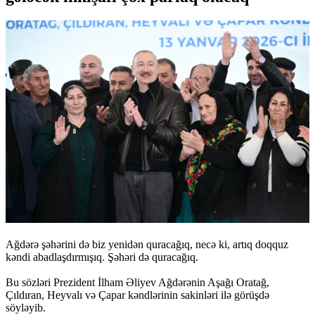
Ağdərə şəhərini də biz yenidən quracağıq, necə ki, artıq doqquz
kəndi abadlaşdırmışıq. Şəhəri də quracağıq.
Bu sözləri Prezident İlham Əliyev Ağdərənin Aşağı Oratağ,
Çıldıran, Heyvalı və Çapar kəndlərinin sakinləri ilə görüşdə
söyləyib.