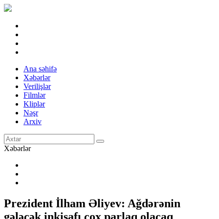
Ana səhifə
Xəbərlər
Verilişlər
Filmlər
Kliplər
Nəşr
Arxiv
Xəbərlər
Prezident İlham Əliyev: Ağdərənin
gələcək inkişafı çox parlaq olacaq