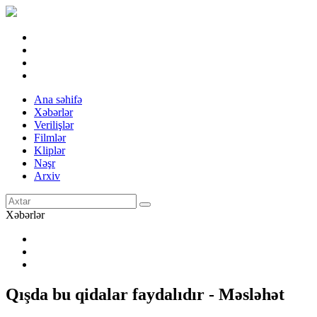
Ana səhifə
Xəbərlər
Verilişlər
Filmlər
Kliplər
Nəşr
Arxiv
Xəbərlər
Qışda bu qidalar faydalıdır - Məsləhət