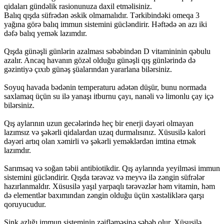
qidaları gündəlik rasionunuza daxil etməlisiniz.
Balıq qışda süfrədən əskik olmamalıdır. Tərkibindəki omeqa 3
yağına görə balıq immun sistemini gücləndirir. Həftədə ən azı iki
dəfə balıq yemək lazımdır.
Qışda günəşli günlərin azalması səbəbindən D vitamininin qəbulu
azalır. Ancaq havanın gözəl olduğu günəşli qış günlərində də
gəzintiyə çıxıb günəş şüalarından yararlana bilərsiniz.
Soyuq havada bədənin temperaturu adətən düşür, bunu normada
saxlamaq üçün su ilə yanaşı itburnu çayı, nanəli və limonlu çay içə
bilərsiniz.
Qış aylarının uzun gecələrində heç bir enerji dəyəri olmayan
lazımsız və şəkərli qidalardan uzaq durmalısınız. Xüsusilə kalori
dəyəri artıq olan xəmirli və şəkərli yeməklərdən imtina etmək
lazımdır.
Sarımsaq və soğan təbii antibiotikdir. Qış aylarında yeyilməsi immun
sistemini gücləndirir. Qışda tərəvəz və meyvə ilə zəngin süfrələr
hazırlanmaldır. Xüsusilə yaşıl yarpaqlı tərəvəzlər həm vitamin, həm
də elementlər baxımından zəngin olduğu üçün xəstəliklərə qarşı
qoruyucudur.
Sink azlığı immun sisteminin zəifləməsinə səbəb olur. Xüsusilə