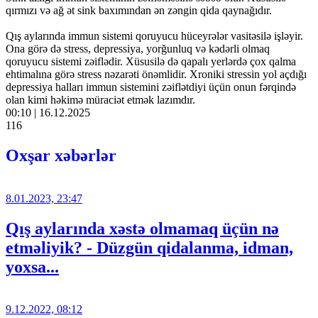
qırmızı və ağ ət sink baxımından ən zəngin qida qaynağıdır.
Qış aylarında immun sistemi qoruyucu hüceyrələr vasitəsilə işləyir.
Ona görə də stress, depressiya, yorğunluq və kədərli olmaq
qoruyucu sistemi zəiflədir. Xüsusilə də qapalı yerlərdə çox qalma
ehtimalına görə stress nəzarəti önəmlidir. Xroniki stressin yol açdığı
depressiya halları immun sistemini zəiflətdiyi üçün onun fərqində
olan kimi həkimə müraciət etmək lazımdır.
00:10 | 16.12.2025
116
Oxşar xəbərlər
8.01.2023, 23:47
Qış aylarında xəstə olmamaq üçün nə
etməliyik? - Düzgün qidalanma, idman,
yoxsa...
9.12.2022, 08:12