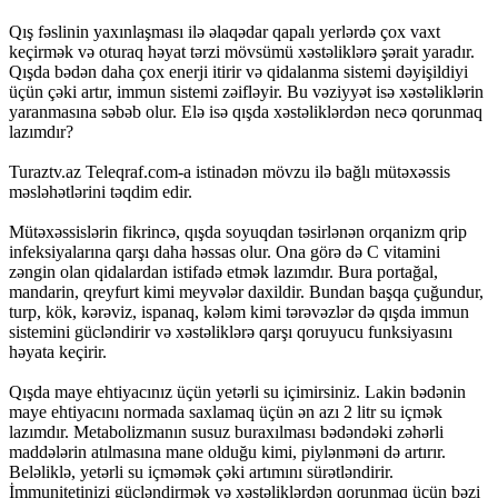
Qış fəslinin yaxınlaşması ilə əlaqədar qapalı yerlərdə çox vaxt
keçirmək və oturaq həyat tərzi mövsümü xəstəliklərə şərait yaradır.
Qışda bədən daha çox enerji itirir və qidalanma sistemi dəyişildiyi
üçün çəki artır, immun sistemi zəifləyir. Bu vəziyyət isə xəstəliklərin
yaranmasına səbəb olur. Elə isə qışda xəstəliklərdən necə qorunmaq
lazımdır?
Turaztv.az Teleqraf.com-a istinadən mövzu ilə bağlı mütəxəssis
məsləhətlərini təqdim edir.
Mütəxəssislərin fikrincə, qışda soyuqdan təsirlənən orqanizm qrip
infeksiyalarına qarşı daha həssas olur. Ona görə də C vitamini
zəngin olan qidalardan istifadə etmək lazımdır. Bura portağal,
mandarin, qreyfurt kimi meyvələr daxildir. Bundan başqa çuğundur,
turp, kök, kərəviz, ispanaq, kələm kimi tərəvəzlər də qışda immun
sistemini gücləndirir və xəstəliklərə qarşı qoruyucu funksiyasını
həyata keçirir.
Qışda maye ehtiyacınız üçün yetərli su içimirsiniz. Lakin bədənin
maye ehtiyacını normada saxlamaq üçün ən azı 2 litr su içmək
lazımdır. Metabolizmanın susuz buraxılması bədəndəki zəhərli
maddələrin atılmasına mane olduğu kimi, piylənməni də artırır.
Beləliklə, yetərli su içməmək çəki artımını sürətləndirir.
İmmunitetinizi gücləndirmək və xəstəliklərdən qorunmaq üçün bəzi