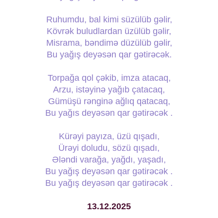
Ruhumdu, bal kimi süzülüb gəlir,
Kövrək buludlardan üzülüb gəlir,
Misrama, bəndimə düzülüb gəlir,
Bu yağış deyəsən qar gətirəcək.
Torpağa qol çəkib, imza atacaq,
Arzu, istəyinə yağıb çatacaq,
Gümüşü rənginə ağlıq qatacaq,
Bu yağıs deyəsən qar gətirəcək .
Kürəyi payıza, üzü qışadı,
Ürəyi doludu, sözü qışadı,
Ələndi varağa, yağdı, yaşadı,
Bu yağış deyəsən qar gətirəcək .
Bu yağış deyəsən qar gətirəcək .
13.12.2025