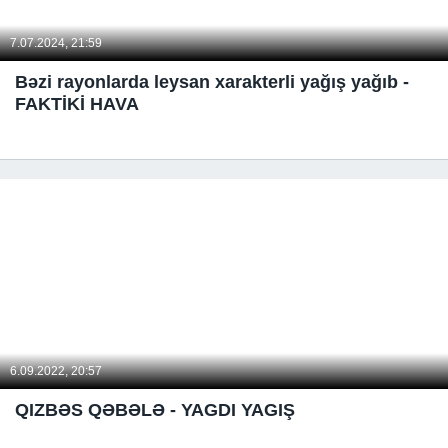
7.07.2024, 21:59
Bəzi rayonlarda leysan xarakterli yağış yağıb -
FAKTİKİ HAVA
6.09.2022, 20:57
QIZBƏS QƏBƏLƏ - YAGDI YAGIŞ