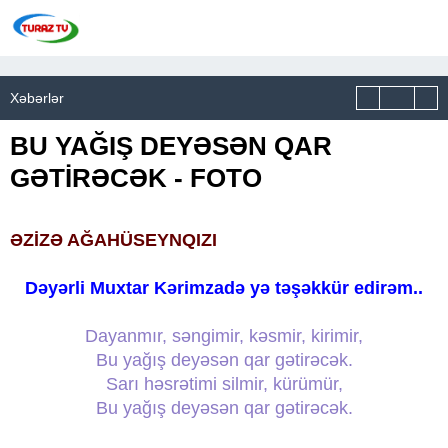
Xəbərlər
BU YAĞIŞ DEYƏSƏN QAR
GƏTİRƏCƏK - FOTO
ƏZİZƏ AĞAHÜSEYNQIZI
Dəyərli Muxtar Kərimzadə yə təşəkkür edirəm..
Dayanmır, səngimir, kəsmir, kirimir,
Bu yağış deyəsən qar gətirəcək.
Sarı həsrətimi silmir, kürümür,
Bu yağış deyəsən qar gətirəcək.