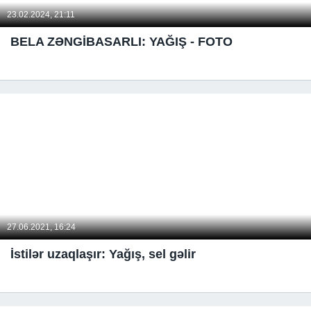
23.02.2024, 21:11
BELA ZƏNGİBASARLI: YAĞIŞ - FOTO
27.06.2021, 16:24
İstilər uzaqlaşır: Yağış, sel gəlir