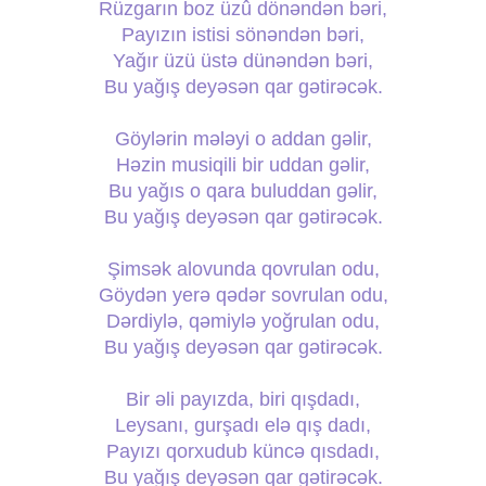
Rüzgarın boz üzû dönəndən bəri,
Payızın istisi sönəndən bəri,
Yağır üzü üstə dünəndən bəri,
Bu yağış deyəsən qar gətirəcək.
Göylərin mələyi o addan gəlir,
Həzin musiqili bir uddan gəlir,
Bu yağıs o qara buluddan gəlir,
Bu yağış deyəsən qar gətirəcək.
Şimsək alovunda qovrulan odu,
Göydən yerə qədər sovrulan odu,
Dərdiylə, qəmiylə yoğrulan odu,
Bu yağış deyəsən qar gətirəcək.
Bir əli payızda, biri qışdadı,
Leysanı, gurşadı elə qış dadı,
Payızı qorxudub küncə qısdadı,
Bu yağış deyəsən qar gətirəcək.