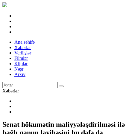
Ana səhifə
Xəbərlər
Verilişlər
Filmlər
Kliplər
Nəşr
Arxiv
Xəbərlər
Senat hökumətin maliyyələşdirilməsi ilə
bağlı qanun layihəsini bu dəfə də