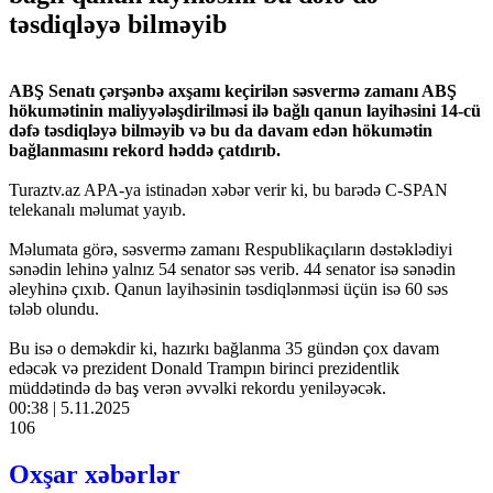
təsdiqləyə bilməyib
ABŞ Senatı çərşənbə axşamı keçirilən səsvermə zamanı ABŞ
hökumətinin maliyyələşdirilməsi ilə bağlı qanun layihəsini 14-cü
dəfə təsdiqləyə bilməyib və bu da davam edən hökumətin
bağlanmasını rekord həddə çatdırıb.
Turaztv.az APA-ya istinadən xəbər verir ki, bu barədə C-SPAN
telekanalı məlumat yayıb.
Məlumata görə, səsvermə zamanı Respublikaçıların dəstəklədiyi
sənədin lehinə yalnız 54 senator səs verib. 44 senator isə sənədin
əleyhinə çıxıb. Qanun layihəsinin təsdiqlənməsi üçün isə 60 səs
tələb olundu.
Bu isə o deməkdir ki, hazırkı bağlanma 35 gündən çox davam
edəcək və prezident Donald Trampın birinci prezidentlik
müddətində də baş verən əvvəlki rekordu yeniləyəcək.
00:38 | 5.11.2025
106
Oxşar xəbərlər