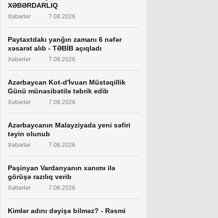
XƏBƏRDARLIQ
Xəbərlər
7.08.2026
Paytaxtdakı yanğın zamanı 6 nəfər
xəsarət alıb - TƏBİB açıqladı
Xəbərlər
7.08.2026
Azərbaycan Kot-d'İvuarı Müstəqillik
Günü münasibətilə təbrik edib
Xəbərlər
7.08.2026
Azərbaycanın Malayziyada yeni səfiri
təyin olunub
Xəbərlər
7.08.2026
Paşinyan Vardanyanın xanımı ilə
görüşə razılıq verib
Xəbərlər
7.08.2026
Kimlər adını dəyişə bilməz? - Rəsmi