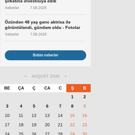
şirkətinə investisiya edib
Xəbərlər
7.08.2026
Özündən 48 yaş gənc aktrisa ilə
görüntüləndi, gündəm oldu - Fotolar
Xəbərlər
7.08.2026
Bütün xəbərlər
«
AVQUST 2026 »
BE
ÇA
Ç
CA
C
Ş
B
1
2
3
4
5
6
7
8
9
10
11
12
13
14
15
16
17
18
19
20
21
22
23
24
25
26
27
28
29
30