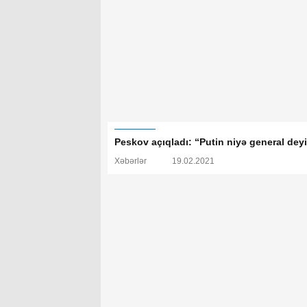
Peskov açıqladı: “Putin niyə general deyi
Xəbərlər
19.02.2021