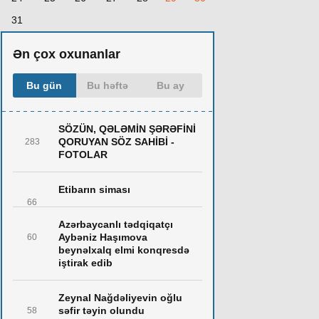
31
Ən çox oxunanlar
Bu gün
Bu həftə
Bu ay
SÖZÜN, QƏLƏMİN ŞƏRƏFİNİ
QORUYAN SÖZ SAHİBİ -
283
FOTOLAR
Etibarın siması
66
Azərbaycanlı tədqiqatçı
Aybəniz Haşımova
60
beynəlxalq elmi konqresdə
iştirak edib
Zeynal Nağdəliyevin oğlu
səfir təyin olundu
58