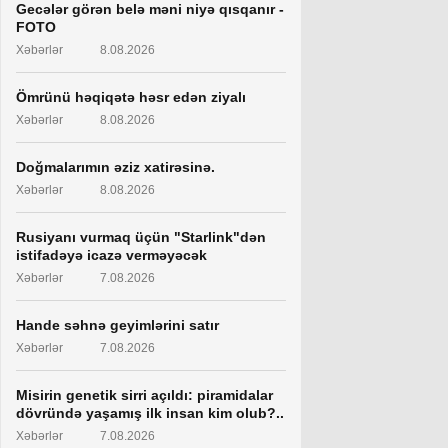
Gecələr görən belə məni niyə qısqanır -
FOTO
Xəbərlər
8.08.2026
Ömrünü həqiqətə həsr edən ziyalı
Xəbərlər
8.08.2026
Doğmalarımın əziz xatirəsinə.
Xəbərlər
8.08.2026
Rusiyanı vurmaq üçün "Starlink"dən
istifadəyə icazə verməyəcək
Xəbərlər
7.08.2026
Hande səhnə geyimlərini satır
Xəbərlər
7.08.2026
Misirin genetik sirri açıldı: piramidalar
dövründə yaşamış ilk insan kim olub?..
Xəbərlər
7.08.2026