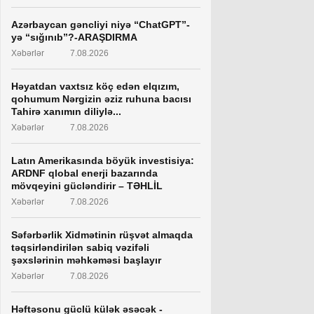
Azərbaycan gəncliyi niyə “ChatGPT”-
yə “sığınıb”?-ARAŞDIRMA
Xəbərlər
7.08.2026
Həyatdan vaxtsız köç edən elqızım,
qohumum Nərgizin əziz ruhuna bacısı
Tahirə xanımın diliylə...
Xəbərlər
7.08.2026
Latın Amerikasında böyük investisiya:
ARDNF qlobal enerji bazarında
mövqeyini gücləndirir – TƏHLİL
Xəbərlər
7.08.2026
Səfərbərlik Xidmətinin rüşvət almaqda
təqsirləndirilən sabiq vəzifəli
şəxslərinin məhkəməsi başlayır
Xəbərlər
7.08.2026
Həftəsonu güclü külək əsəcək -