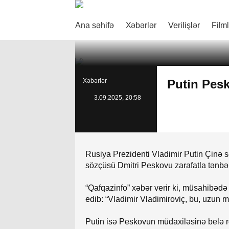
Ana səhifə
Xəbərlər
Verilişlər
Film
Xəbərlər
Putin Pesk
3.09.2025, 20:58
Rusiya Prezidenti Vladimir Putin Çinə s
sözçüsü Dmitri Peskovu zarafatla tənbəl
“Qafqazinfo” xəbər verir ki, müsahibədə
edib: “Vladimir Vladimiroviç, bu, uzun 
Putin isə Peskovun müdaxiləsinə belə rea