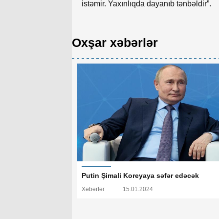
istəmir. Yaxınlıqda dayanıb tənbəldir”.
Oxşar xəbərlər
Putin Şimali Koreyaya səfər edəcək
Xəbərlər
15.01.2024