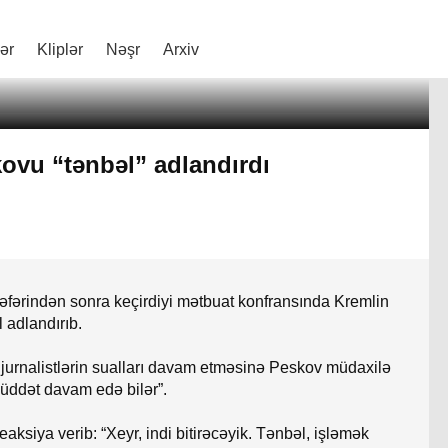
lər
Kliplər
Nəşr
Arxiv
ovu “tənbəl” adlandırdı
əfərindən sonra keçirdiyi mətbuat konfransında Kremlin
 adlandırıb.
 jurnalistlərin sualları davam etməsinə Peskov müdaxilə
müddət davam edə bilər”.
ksiya verib: “Xeyr, indi bitirəcəyik. Tənbəl, işləmək