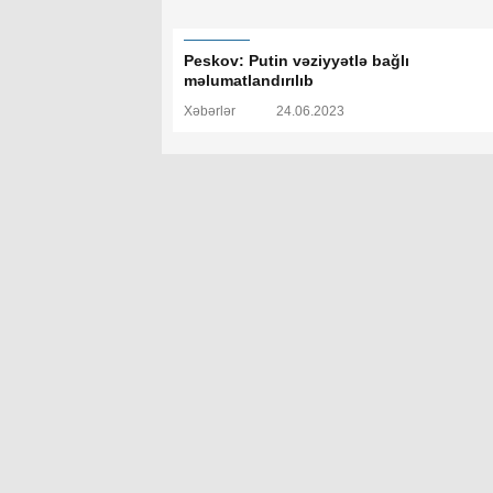
Peskov: Putin vəziyyətlə bağlı
məlumatlandırılıb
Xəbərlər
24.06.2023