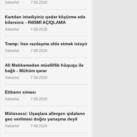
Xəbərlər
7.08.2026
Kartdan istədiyiniz qədər köçürmə edə
bilərsiniz - RƏSMİ AÇIQLAMA
Xəbərlər
7.08.2026
Tramp: İran razılaşma əldə etmək istəyir
Xəbərlər
7.08.2026
Ali Məhkəmədən müəlliflik hüququ ilə
bağlı - Mühüm qərar
Xəbərlər
7.08.2026
Etibarın siması
Xəbərlər
7.08.2026
Mütəxəssi: Uşaqlara allergen qidaların
gec verilməsi doğru yanaşma deyil
Xəbərlər
7.08.2026