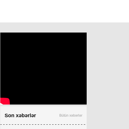
Son xəbərlər
Bütün xəbərlər