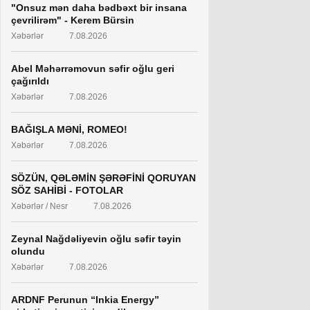
"Onsuz mən daha bədbəxt bir insana
çevrilirəm" - Kerem Bürsin
Xəbərlər
7.08.2026
Abel Məhərrəmovun səfir oğlu geri
çağırıldı
Xəbərlər
7.08.2026
BAĞIŞLA MƏNİ, ROMEO!
Xəbərlər
7.08.2026
SÖZÜN, QƏLƏMİN ŞƏRƏFİNİ QORUYAN
SÖZ SAHİBİ - FOTOLAR
Xəbərlər / Nesr
7.08.2026
Zeynal Nağdəliyevin oğlu səfir təyin
olundu
Xəbərlər
7.08.2026
ARDNF Perunun “Inkia Energy”