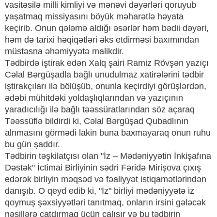
vasitəsilə milli kimliyi və mənəvi dəyərləri qoruyub
yaşatmaq missiyasını böyük məharətlə həyata
keçirib. Onun qələmə aldığı əsərlər həm bədii dəyəri,
həm də tarixi həqiqətləri əks etdirməsi baxımından
müstəsna əhəmiyyətə malikdir.
Tədbirdə iştirak edən Xalq şairi Ramiz Rövşən yazıçı
Cəlal Bərgüşadla bağlı unudulmaz xatirələrini tədbir
iştirakçıları ilə bölüşüb, onunla keçirdiyi görüşlərdən,
ədəbi mühitdəki yoldaşlıqlarından və yazıçının
yaradıcılığı ilə bağlı təəssüratlarından söz açaraq
Təəssüflə bildirdi ki, Cəlal Bərgüşad Qubadlının
alnmasını görmədi lakin buna baxmayaraq onun ruhu
bu gün şaddır.
Tədbirin təşkilatçısı olan "İz – Mədəniyyətin İnkişafına
Dəstək" İctimai Birliyinin sədri Fəridə Mirişova çıxış
edərək birliyin məqsəd və fəaliyyət istiqamətlərindən
danışıb. O qeyd edib ki, "İz" birliyi mədəniyyətə iz
qoymuş şəxsiyyətləri tanıtmaq, onların irsini gələcək
nəsillərə çatdırmaq üçün çalışır və bu tədbirin