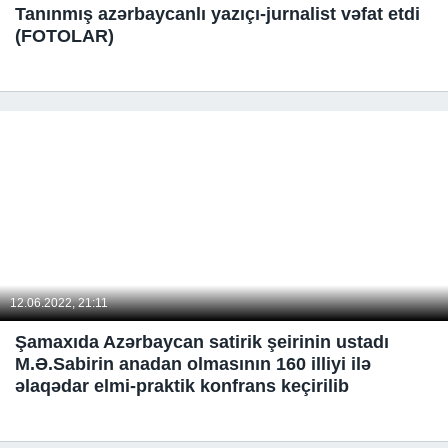
Tanınmış azərbaycanlı yazıçı-jurnalist vəfat etdi
(FOTOLAR)
12.06.2022, 21:11
Şamaxıda Azərbaycan satirik şeirinin ustadı
M.Ə.Sabirin anadan olmasının 160 illiyi ilə
əlaqədar elmi-praktik konfrans keçirilib