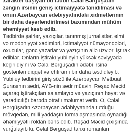
xarakter daşıyan bu tədbir Cəlal Bərgüşadın
zəngin irsinin geniş ictimaiyyətə tanıdılması və
onun Azərbaycan ədəbiyyatındakı xidmətlərinin
bir daha dəyərləndirilməsi baxımından mühüm
əhəmiyyət kəsb edib.
Tədbirdə şairlər, yazıçılar, tanınmış jurnalistlər, elmi
və mədəniyyət xadimləri, ictimaiyyət nümayəndələri,
oxucular, gənc yazarlar və yazıçının ailə üzvləri iştirak
ediblər. Onların iştirakı yubileyin yüksək səviyyədə
keçirildiyini və Cəlal Bərgüşadın ədəbi irsinə
göstərilən diqqət və ehtiramı bir daha təsdiqləyib.
Yubiley tədbirini giriş sözü ilə Azərbaycan Mətbuat
Şurasının sədri, AYB-nin sədr müavini Rəşad Məcid
açaraq iştirakçıları salamlayıb və yazıçının həyat və
yaradıcılığı barədə ətraflı məlumat verib. O, Cəlal
Bərgüşadın Azərbaycan ədəbiyyatında tutduğu
mövqedən, milli yaddaşın formalaşmasında oynadığı
əhəmiyyətli roldan bəhs edib. Rəşad Məcid çıxışında
vurğulayıb ki, Cəlal Bərgüşad tarixi romanları