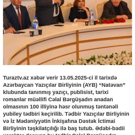
Turaztv.az xəbər verir 13.05.2025-ci il tarixdə
Azərbaycan Yazıçılar Birliyinin (AYB) “Natəvan”
klubunda tanınmış yazıçı, publisist, tarixi
romanlar müəllifi Cəlal Bərgüşadın anadan
olmasının 100 illiyinə həsr olunmuş təntənəli
yubiley tədbiri keçirilib. Tədbir Yazıçılar Birliyinin
və İz Mədəniyyətin İnkişafına Dəstək İctimai
Birliyinin təşkilatçılığı ilə baş tutub. Ədəbi-bədii