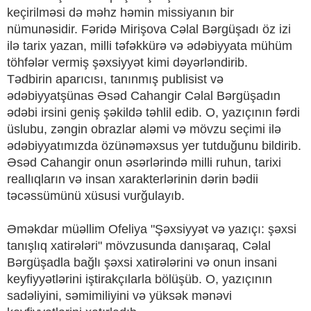
keçirilməsi də məhz həmin missiyanın bir
nümunəsidir. Fəridə Mirişova Cəlal Bərgüşadı öz izi
ilə tarix yazan, milli təfəkkürə və ədəbiyyata mühüm
töhfələr vermiş şəxsiyyət kimi dəyərləndirib.
Tədbirin aparıcısı, tanınmış publisist və
ədəbiyyatşünas Əsəd Cahangir Cəlal Bərgüşadın
ədəbi irsini geniş şəkildə təhlil edib. O, yazıçının fərdi
üslubu, zəngin obrazlar aləmi və mövzu seçimi ilə
ədəbiyyatımızda özünəməxsus yer tutduğunu bildirib.
Əsəd Cahangir onun əsərlərində milli ruhun, tarixi
reallıqların və insan xarakterlərinin dərin bədii
təcəssümünü xüsusi vurğulayıb.
Əməkdar müəllim Ofeliya "Şəxsiyyət və yazıçı: şəxsi
tanışlıq xatirələri" mövzusunda danışaraq, Cəlal
Bərgüşadla bağlı şəxsi xatirələrini və onun insani
keyfiyyətlərini iştirakçılarla bölüşüb. O, yazıçının
sadəliyini, səmimiliyini və yüksək mənəvi