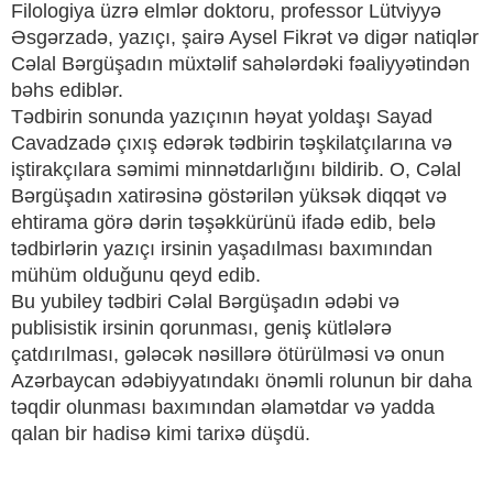
Filologiya üzrə elmlər doktoru, professor Lütviyyə
Əsgərzadə, yazıçı, şairə Aysel Fikrət və digər natiqlər
Cəlal Bərgüşadın müxtəlif sahələrdəki fəaliyyətindən
bəhs ediblər.
Tədbirin sonunda yazıçının həyat yoldaşı Sayad
Cavadzadə çıxış edərək tədbirin təşkilatçılarına və
iştirakçılara səmimi minnətdarlığını bildirib. O, Cəlal
Bərgüşadın xatirəsinə göstərilən yüksək diqqət və
ehtirama görə dərin təşəkkürünü ifadə edib, belə
tədbirlərin yazıçı irsinin yaşadılması baxımından
mühüm olduğunu qeyd edib.
Bu yubiley tədbiri Cəlal Bərgüşadın ədəbi və
publisistik irsinin qorunması, geniş kütlələrə
çatdırılması, gələcək nəsillərə ötürülməsi və onun
Azərbaycan ədəbiyyatındakı önəmli rolunun bir daha
təqdir olunması baxımından əlamətdar və yadda
qalan bir hadisə kimi tarixə düşdü.