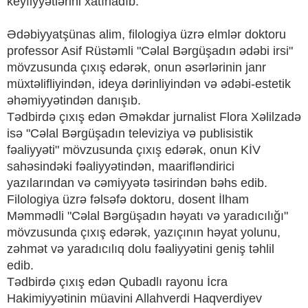
keyfiyyətlərini xatırladıb.
Ədəbiyyatşünas alim, filologiya üzrə elmlər doktoru
professor Asif Rüstəmli "Cəlal Bərgüşadın ədəbi irsi"
mövzusunda çıxış edərək, onun əsərlərinin janr
müxtəlifliyindən, ideya dərinliyindən və ədəbi-estetik
əhəmiyyətindən danışıb.
Tədbirdə çıxış edən Əməkdar jurnalist Flora Xəlilzadə
isə "Cəlal Bərgüşadın televiziya və publisistik
fəaliyyəti" mövzusunda çıxış edərək, onun KİV
sahəsindəki fəaliyyətindən, maarifləndirici
yazılarından və cəmiyyətə təsirindən bəhs edib.
Filologiya üzrə fəlsəfə doktoru, dosent İlham
Məmmədli "Cəlal Bərgüşadın həyatı və yaradıcılığı"
mövzusunda çıxış edərək, yazıçının həyat yolunu,
zəhmət və yaradıcılıq dolu fəaliyyətini geniş təhlil
edib.
Tədbirdə çıxış edən Qubadlı rayonu İcra
Hakimiyyətinin müavini Allahverdi Haqverdiyev