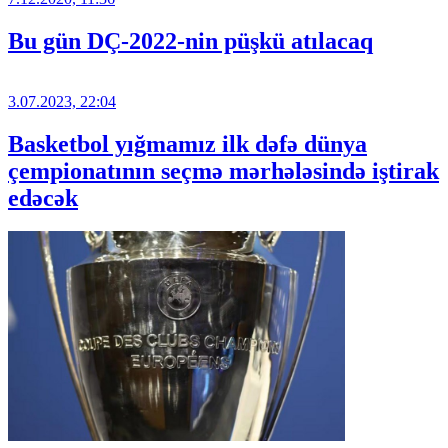
Bu gün DÇ-2022-nin püşkü atılacaq
3.07.2023, 22:04
Basketbol yığmamız ilk dəfə dünya
çempionatının seçmə mərhələsində iştirak
edəcək