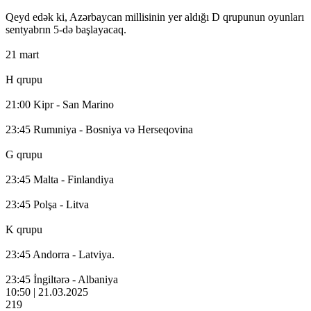
Qeyd edək ki, Azərbaycan millisinin yer aldığı D qrupunun oyunları
sentyabrın 5-də başlayacaq.
21 mart
H qrupu
21:00 Kipr - San Marino
23:45 Rumıniya - Bosniya və Herseqovina
G qrupu
23:45 Malta - Finlandiya
23:45 Polşa - Litva
K qrupu
23:45 Andorra - Latviya.
23:45 İngiltərə - Albaniya
10:50 | 21.03.2025
219