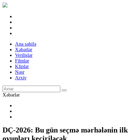
Ana səhifə
Xəbərlər
Verilişlər
Filmlər
Kliplər
Nəşr
Arxiv
Xəbərlər
DÇ-2026: Bu gün seçmə mərhələnin ilk
oyunları keçiriləcək