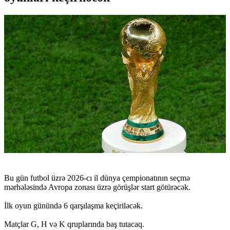
Bu gün futbol üzrə 2026-cı il dünya çempionatının seçmə
mərhələsində Avropa zonası üzrə görüşlər start götürəcək.
İlk oyun günündə 6 qarşılaşma keçiriləcək.
Matçlar G, H və K qruplarında baş tutacaq.