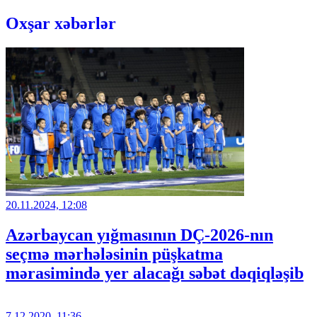
Oxşar xəbərlər
20.11.2024, 12:08
Azərbaycan yığmasının DÇ-2026-nın
seçmə mərhələsinin püşkatma
mərasimində yer alacağı səbət dəqiqləşib
7.12.2020, 11:36