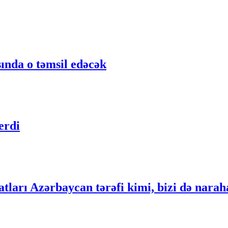
nda o təmsil edəcək
erdi
ları Azərbaycan tərəfi kimi, bizi də narah