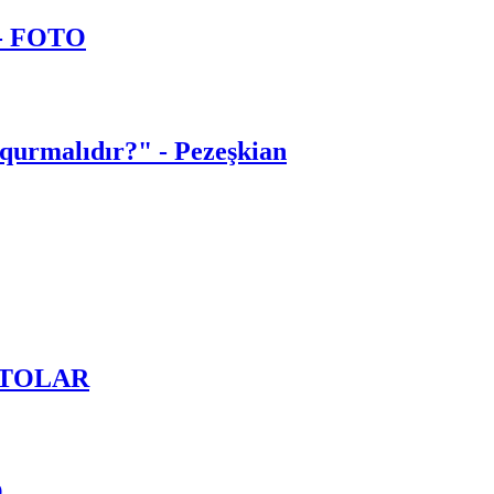
 - FOTO
 qurmalıdır?" - Pezeşkian
OTOLAR
O