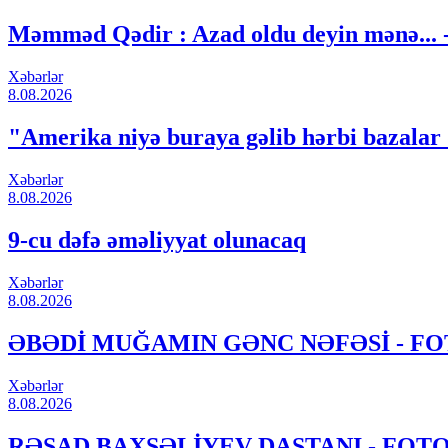
Məmməd Qədir : Azad oldu deyin mənə...
Xəbərlər
8.08.2026
"Amerika niyə buraya gəlib hərbi bazalar
Xəbərlər
8.08.2026
9-cu dəfə əməliyyat olunacaq
Xəbərlər
8.08.2026
ƏBƏDİ MUĞAMIN GƏNC NƏFƏSİ - F
Xəbərlər
8.08.2026
RƏŞAD BAXŞƏLİYEV DASTANI - FOT