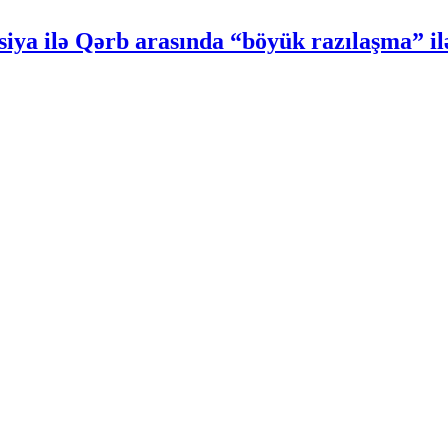
ya ilə Qərb arasında “böyük razılaşma” il