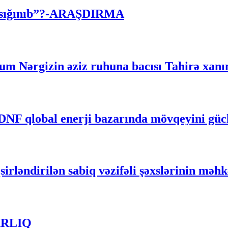
 “sığınıb”?-ARAŞDIRMA
m Nərgizin əziz ruhuna bacısı Tahirə xanımı
RDNF qlobal enerji bazarında mövqeyini gü
irləndirilən sabiq vəzifəli şəxslərinin məh
DARLIQ