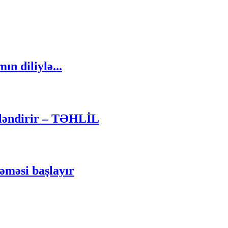
n diliylə...
cləndirir – TƏHLİL
kəməsi başlayır