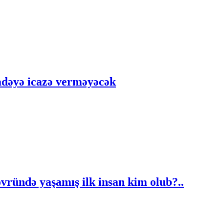
adəyə icazə verməyəcək
övründə yaşamış ilk insan kim olub?..