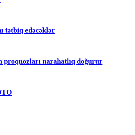
 tətbiq edəcəklər
n proqnozları narahatlıq doğurur
FOTO