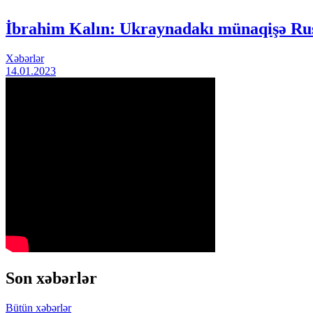
İbrahim Kalın: Ukraynadakı münaqişə Rusi
Xəbərlər
14.01.2023
Son xəbərlər
Bütün xəbərlər