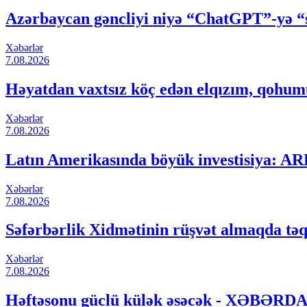
Azərbaycan gəncliyi niyə “ChatGPT”-yə
Xəbərlər
7.08.2026
Həyatdan vaxtsız köç edən elqızım, qohumu
Xəbərlər
7.08.2026
Latın Amerikasında böyük investisiya: A
Xəbərlər
7.08.2026
Səfərbərlik Xidmətinin rüşvət almaqda təqs
Xəbərlər
7.08.2026
Həftəsonu güclü külək əsəcək - XƏBƏR