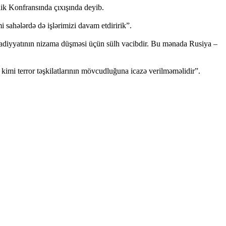
ik Konfransında çıxışında deyib.
i sahələrdə də işlərimizi davam etdiririk”.
isadiyyatının nizama düşməsi üçün sülh vacibdir. Bu mənada Rusiya –
kimi terror təşkilatlarının mövcudluğuna icazə verilməməlidir”.