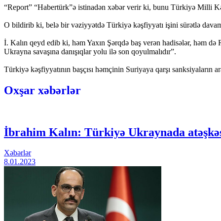
“Report” “Habertürk”ə istinadən xəbər verir ki, bunu Türkiyə Milli 
O bildirib ki, belə bir vəziyyətdə Türkiyə kəşfiyyatı işini sürətlə dav
İ. Kalın qeyd edib ki, həm Yaxın Şərqdə baş verən hadisələr, həm də
Ukrayna savaşına danışıqlar yolu ilə son qoyulmalıdır”.
Türkiyə kəşfiyyatının başçısı həmçinin Suriyaya qarşı sanksiyaların a
Oxşar xəbərlər
İbrahim Kalın: Türkiyə Ukraynada atəşkəs
Xəbərlər
8.01.2023