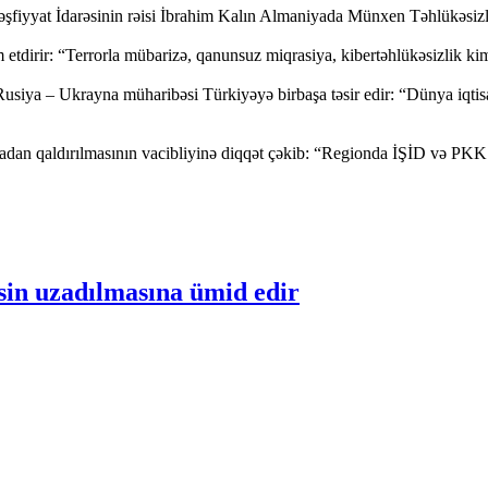
Kəşfiyyat İdarəsinin rəisi İbrahim Kalın Almaniyada Münxen Təhlükəsizl
am etdirir: “Terrorla mübarizə, qanunsuz miqrasiya, kibertəhlükəsizlik kim
 Rusiya – Ukrayna müharibəsi Türkiyəyə birbaşa təsir edir: “Dünya iqt
radan qaldırılmasının vacibliyinə diqqət çəkib: “Regionda İŞİD və PKK 
in uzadılmasına ümid edir