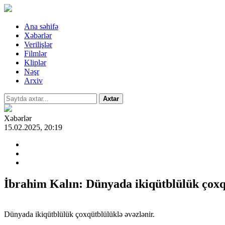
Ana səhifə
Xəbərlər
Verilişlər
Filmlər
Kliplər
Nəşr
Arxiv
Axtar
Xəbərlər
15.02.2025, 20:19
İbrahim Kalın: Dünyada ikiqütblülük çoxq
Dünyada ikiqütblülük çoxqütblülüklə əvəzlənir.