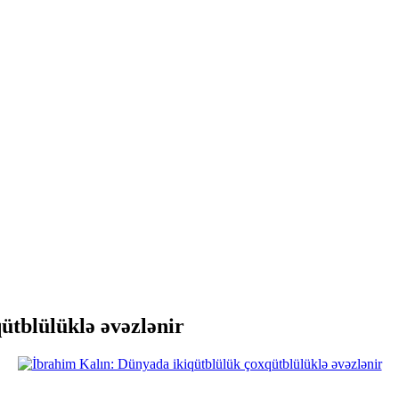
ütblülüklə əvəzlənir