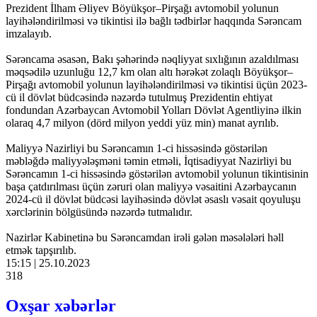
Prezident İlham Əliyev Böyükşor–Pirşağı avtomobil yolunun
layihələndirilməsi və tikintisi ilə bağlı tədbirlər haqqında Sərəncam
imzalayıb.
Sərəncama əsasən, Bakı şəhərində nəqliyyat sıxlığının azaldılması
məqsədilə uzunluğu 12,7 km olan altı hərəkət zolaqlı Böyükşor–
Pirşağı avtomobil yolunun layihələndirilməsi və tikintisi üçün 2023-
cü il dövlət büdcəsində nəzərdə tutulmuş Prezidentin ehtiyat
fondundan Azərbaycan Avtomobil Yolları Dövlət Agentliyinə ilkin
olaraq 4,7 milyon (dörd milyon yeddi yüz min) manat ayrılıb.
Maliyyə Nazirliyi bu Sərəncamın 1-ci hissəsində göstərilən
məbləğdə maliyyələşməni təmin etməli, İqtisadiyyat Nazirliyi bu
Sərəncamın 1-ci hissəsində göstərilən avtomobil yolunun tikintisinin
başa çatdırılması üçün zəruri olan maliyyə vəsaitini Azərbaycanın
2024-cü il dövlət büdcəsi layihəsində dövlət əsaslı vəsait qoyuluşu
xərclərinin bölgüsündə nəzərdə tutmalıdır.
Nazirlər Kabinetinə bu Sərəncamdan irəli gələn məsələləri həll
etmək tapşırılıb.
15:15 | 25.10.2023
318
Oxşar xəbərlər