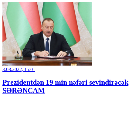
3.08.2022, 15:01
Prezidentdən 19 min nəfəri sevindirəcək
SƏRƏNCAM