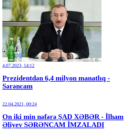
4.07.2023, 14:12
Prezidentdən 6,4 milyon manatlıq -
Sərəncam
22.04.2021, 00:24
On iki min nəfərə ŞAD XƏBƏR - İlham
Əliyev SƏRƏNCAM İMZALADI