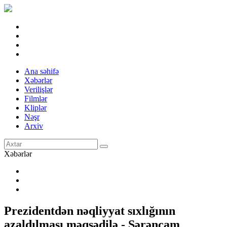
Ana səhifə
Xəbərlər
Verilişlər
Filmlər
Kliplər
Nəşr
Arxiv
Xəbərlər
Prezidentdən nəqliyyat sıxlığının
azaldılması məqsədilə - Sərəncam