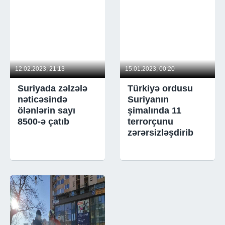
12.02.2023, 21:13
15.01.2023, 00:20
Suriyada zəlzələ
Türkiyə ordusu
nəticəsində
Suriyanın
ölənlərin sayı
şimalında 11
8500-ə çatıb
terrorçunu
zərərsizləşdirib