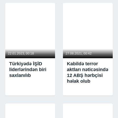
22.01.2023, 00:18
27.08.2021, 00:42
Türkiyədə İŞİD
Kabildə terror
liderlərindən biri
aktları nəticəsində
saxlanılıb
12 ABŞ hərbçisi
həlak olub