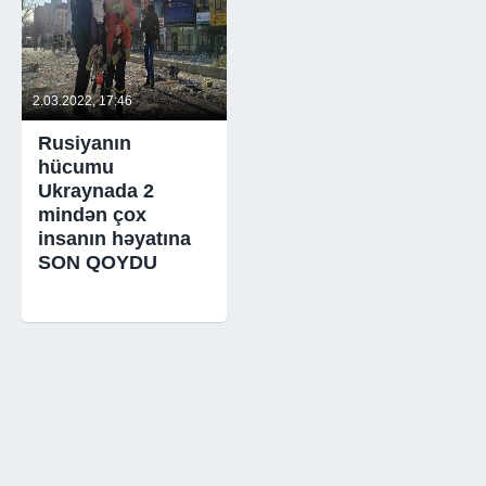
2.03.2022, 17:46
Rusiyanın
hücumu
Ukraynada 2
mindən çox
insanın həyatına
SON QOYDU