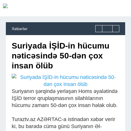
Xəbərlər
Suriyada İŞİD-in hücumu
nəticəsində 50-dən çox
insan ölüb
Suriyanın şərqində yerləşən Homs əyalətində
İŞİD terror qruplaşmasının silahlılarının
hücumu zamanı 50-dən çox insan həlak olub.
Turaztv.az AZƏRTAC-a istinadən xəbər verir
ki, bu barədə cümə günü Suriyanın Əl-