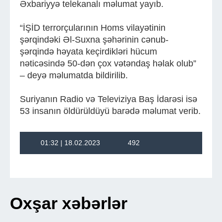
Əxbariyyə telekanalı məlumat yayıb.
“İŞİD terrorçularının Homs vilayətinin
şərqindəki Əl-Suxna şəhərinin cənub-
şərqində həyata keçirdikləri hücum
nəticəsində 50-dən çox vətəndaş həlak olub”
– deyə məlumatda bildirilib.
Suriyanın Radio və Televiziya Baş İdarəsi isə
53 insanın öldürüldüyü barədə məlumat verib.
01:32 | 18.02.2023
492
Oxşar xəbərlər