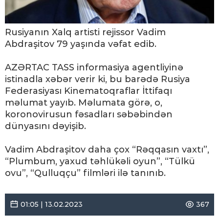
Rusiyanın Xalq artisti rejissor Vadim
Abdraşitov 79 yaşında vəfat edib.
AZƏRTAC TASS informasiya agentliyinə
istinadla xəbər verir ki, bu barədə Rusiya
Federasiyası Kinematoqraflar İttifaqı
məlumat yayıb. Məlumata görə, o,
koronovirusun fəsadları səbəbindən
dünyasını dəyişib.
Vadim Abdraşitov daha çox “Rəqqasın vaxtı”,
“Plumbum, yaxud təhlükəli oyun”, “Tülkü
ovu”, “Qulluqçu” filmləri ilə tanınıb.
01:05 | 13.02.2023
367