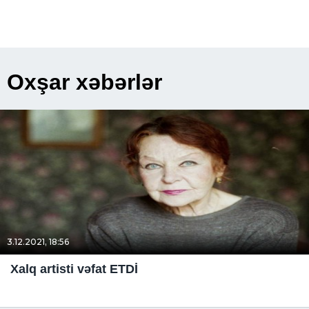
Oxşar xəbərlər
3.12.2021, 18:56
Xalq artisti vəfat ETDİ