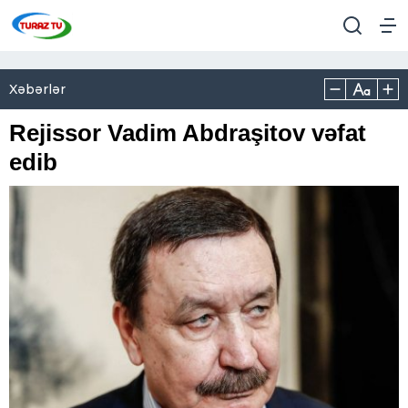
Xəbərlər
Rejissor Vadim Abdraşitov vəfat
edib