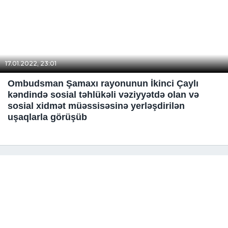
17.01.2022, 23:01
Ombudsman Şamaxı rayonunun İkinci Çaylı
kəndində sosial təhlükəli vəziyyətdə olan və
sosial xidmət müəssisəsinə yerləşdirilən
uşaqlarla görüşüb