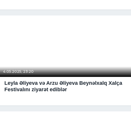
4.05.2025, 23:20
Leyla Əliyeva və Arzu Əliyeva Beynəlxalq Xalça
Festivalını ziyarət ediblər