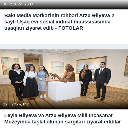
30.12.2024, 23:19
Bakı Media Mərkəzinin rəhbəri Arzu Əliyeva 2
saylı Uşaq evi sosial xidmət müəssisəsində
uşaqları ziyarət edib - FOTOLAR
22.11.2024, 11:29
Leyla Əliyeva və Arzu Əliyeva Milli İncəsənət
Muzeyində təşkil olunan sərgiləri ziyarət ediblər