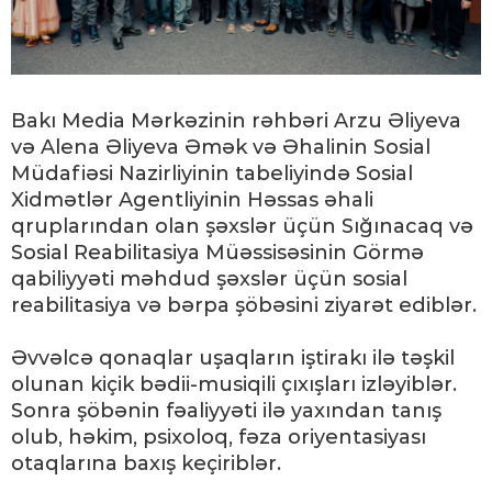
Bakı Media Mərkəzinin rəhbəri Arzu Əliyeva
və Alena Əliyeva Əmək və Əhalinin Sosial
Müdafiəsi Nazirliyinin tabeliyində Sosial
Xidmətlər Agentliyinin Həssas əhali
qruplarından olan şəxslər üçün Sığınacaq və
Sosial Reabilitasiya Müəssisəsinin Görmə
qabiliyyəti məhdud şəxslər üçün sosial
reabilitasiya və bərpa şöbəsini ziyarət ediblər.
Əvvəlcə qonaqlar uşaqların iştirakı ilə təşkil
olunan kiçik bədii-musiqili çıxışları izləyiblər.
Sonra şöbənin fəaliyyəti ilə yaxından tanış
olub, həkim, psixoloq, fəza oriyentasiyası
otaqlarına baxış keçiriblər.