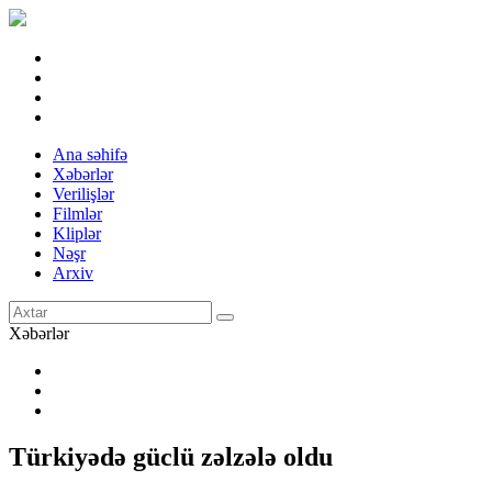
Ana səhifə
Xəbərlər
Verilişlər
Filmlər
Kliplər
Nəşr
Arxiv
Xəbərlər
Türkiyədə güclü zəlzələ oldu