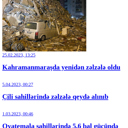
25.02.2023, 13:25
Kahramanmaraşda yenidən zəlzələ oldu
5.04.2023, 00:27
Çili sahillərində zəlzələ qeydə alınıb
1.03.2023, 00:46
Qvatemala sahillərində 5,6 bal gücündə