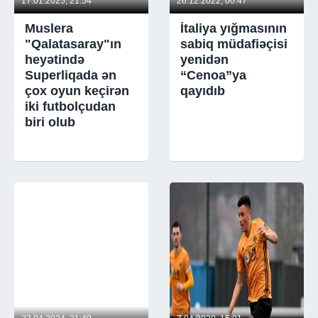
17.01.2025, 21:54
26.12.2022, 00:47
Muslera
İtaliya yığmasının
"Qalatasaray"ın
sabiq müdafiəçisi
heyətində
yenidən
Superliqada ən
“Cenoa”ya
çox oyun keçirən
qayıdıb
iki futbolçudan
biri olub