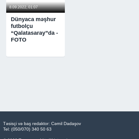
8.09.2022, 01:07
Dünyaca məşhur
futbolçu
“Qalatasaray”da -
FOTO
Təsisçi və baş redaktor: Cəmil Dadaşov
Tel: (050/070) 340 50 63