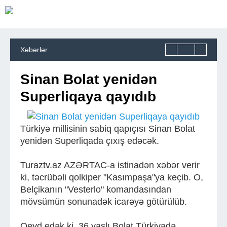
Xəbərlər
Sinan Bolat yenidən
Superliqaya qayıdıb
Türkiyə millisinin sabiq qapıçısı Sinan Bolat
yenidən Superliqada çıxış edəcək.
Turaztv.az AZƏRTAC-a istinadən xəbər verir
ki, təcrübəli qolkiper "Kasımpaşa"ya keçib. O,
Belçikanın "Vesterlo" komandasından
mövsümün sonunadək icarəyə götürülüb.
Qeyd edək ki, 36 yaşlı Bolat Türkiyədə