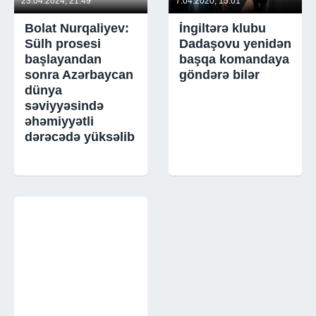
23.04.2024, 21:49
7.04.2020, 15:01
Bolat Nurqaliyev:
İngiltərə klubu
Sülh prosesi
Dadaşovu yenidən
başlayandan
başqa komandaya
sonra Azərbaycan
göndərə bilər
dünya
səviyyəsində
əhəmiyyətli
dərəcədə yüksəlib