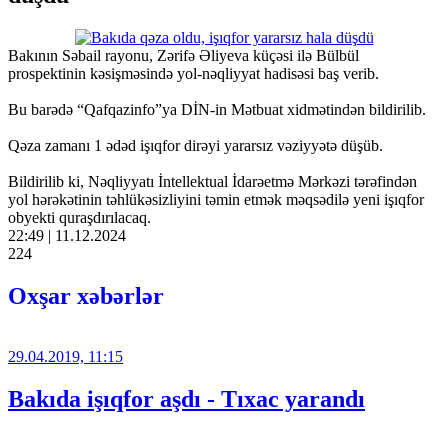
Bakının Səbail rayonu, Zərifə Əliyeva küçəsi ilə Bülbül
prospektinin kəsişməsində yol-nəqliyyat hadisəsi baş verib.
Bu barədə “Qafqazinfo”ya DİN-in Mətbuat xidmətindən bildirilib.
Qəza zamanı 1 ədəd işıqfor dirəyi yararsız vəziyyətə düşüb.
Bildirilib ki, Nəqliyyatı İntellektual İdarəetmə Mərkəzi tərəfindən
yol hərəkətinin təhlükəsizliyini təmin etmək məqsədilə yeni işıqfor
obyekti quraşdırılacaq.
22:49 | 11.12.2024
224
Oxşar xəbərlər
29.04.2019, 11:15
Bakıda işıqfor aşdı - Tıxac yarandı