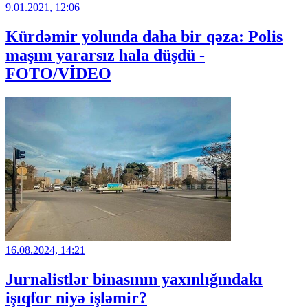
9.01.2021, 12:06
Kürdəmir yolunda daha bir qəza: Polis
maşını yararsız hala düşdü -
FOTO/VİDEO
16.08.2024, 14:21
Jurnalistlər binasının yaxınlığındakı
işıqfor niyə işləmir?