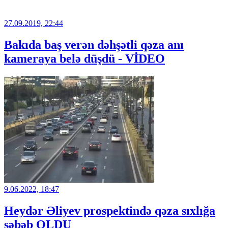
27.09.2019, 22:44
Bakıda baş verən dəhşətli qəza anı
kameraya belə düşdü - VİDEO
9.06.2022, 18:47
Heydər Əliyev prospektində qəza sıxlığa
səbəb OLDU