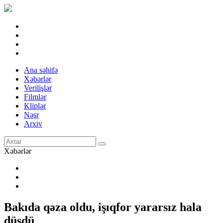
Ana səhifə
Xəbərlər
Verilişlər
Filmlər
Kliplər
Nəşr
Arxiv
Xəbərlər
Bakıda qəza oldu, işıqfor yararsız hala
düşdü