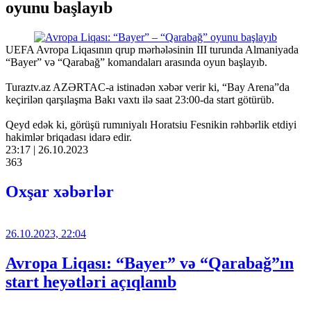
oyunu başlayıb
UEFA Avropa Liqasının qrup mərhələsinin III turunda Almaniyada
“Bayer” və “Qarabağ” komandaları arasında oyun başlayıb.
Turaztv.az AZƏRTAC-a istinadən xəbər verir ki, “Bay Arena”da
keçirilən qarşılaşma Bakı vaxtı ilə saat 23:00-da start götürüb.
Qeyd edək ki, görüşü rumıniyalı Horatsiu Fesnikin rəhbərlik etdiyi
hakimlər briqadası idarə edir.
23:17 | 26.10.2023
363
Oxşar xəbərlər
26.10.2023, 22:04
Avropa Liqası: “Bayer” və “Qarabağ”ın
start heyətləri açıqlanıb