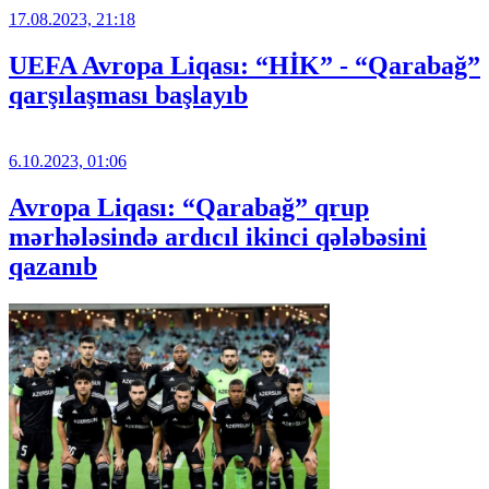
17.08.2023, 21:18
UEFA Avropa Liqası: “HİK” - “Qarabağ”
qarşılaşması başlayıb
6.10.2023, 01:06
Avropa Liqası: “Qarabağ” qrup
mərhələsində ardıcıl ikinci qələbəsini
qazanıb