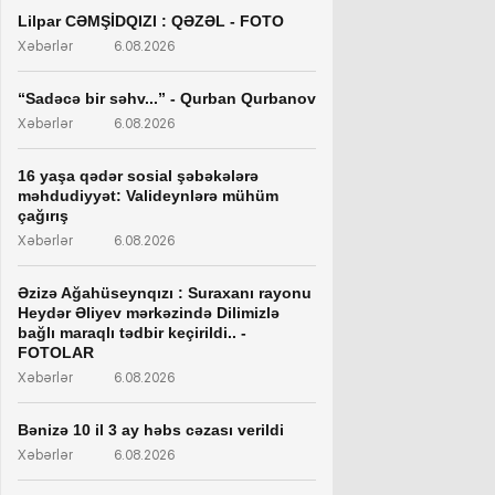
Lilpar CƏMŞİDQIZI : QƏZƏL - FOTO
Xəbərlər
6.08.2026
“Sadəcə bir səhv...” - Qurban Qurbanov
Xəbərlər
6.08.2026
16 yaşa qədər sosial şəbəkələrə
məhdudiyyət: Valideynlərə mühüm
çağırış
Xəbərlər
6.08.2026
Əzizə Ağahüseynqızı : Suraxanı rayonu
Heydər Əliyev mərkəzində Dilimizlə
bağlı maraqlı tədbir keçirildi.. -
FOTOLAR
Xəbərlər
6.08.2026
Bənizə 10 il 3 ay həbs cəzası verildi
Xəbərlər
6.08.2026