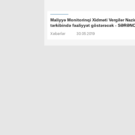
Maliyyə Monitorinqi Xidməti Vergilər Nazir
tərkibində fəaliyyət göstərəcək - SƏRƏ
Xəbərlər
30.05.2019