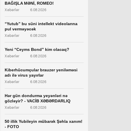
BAĞIŞLA MƏNİ, ROMEO!
Xəbərlər
6.08.2026
“Yutub” bu süni intellekt videolarına
pul verməyəcək
Xəbərlər
6.08.2026
Yeni “Ceyms Bond” kim olacaq?
Xəbərlər
6.08.2026
Kiberhücumçular brauzer yeniləməsi
adı ilə virus yayırlar
Xəbərlər
6.08.2026
Hər gün dondurma yeyənləri nə
gözləyir? - VACİB XƏBƏRDARLIQ
Xəbərlər
6.08.2026
50 illik Yubileyin mübarək Şəhla xanım!
- FOTO