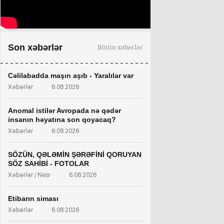
Son xəbərlər
Bütün xəbərlər
Cəlilabadda maşın aşıb - Yaralılar var
Xəbərlər
6.08.2026
Anomal istilər Avropada nə qədər
insanın həyatına son qoyacaq?
Xəbərlər
6.08.2026
SÖZÜN, QƏLƏMİN ŞƏRƏFİNİ QORUYAN
SÖZ SAHİBİ - FOTOLAR
Xəbərlər / Nesr
6.08.2026
Etibarın siması
Xəbərlər
6.08.2026