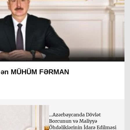
tdən MÜHÜM FƏRMAN
...Azərbaycanda Dövlət
Borcunun və Maliyyə
Öhdəliklərinin İdarə Edilməsi