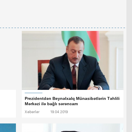
Prezidentdən Beynəlxalq Münasibətlərin Təhlili
Mərkəzi ilə bağlı sərəncam
Xəbərlər
19.04.2019