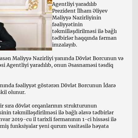
Agentliyi yaradılıb
Prezident İlham Əliyev
Maliyyə Nazirliyinin
fəaliyyətinin
təkmilləşdirilməsi ilə bağlı
tədbirlər haqqında fərman
imzalayıb.
sasən Maliyyə Nazirliyi yanında Dövlət Borcunun və
si Agentliyi yaradılıb, onun Əsasnaməsi təsdiq
anında fəaliyyət göstərən Dövlət Borcunun İdarə
kil olunur.
ir sıra dövlət orqanlarının strukturunun
inin təkmilləşdirilməsi ilə bağlı əlavə tədbirlər
ar 2019-cu il tarixli fərmanının 1-ci hissəsi ilə
lmiş funksiyalar yeni qurum vasitəsilə həyata