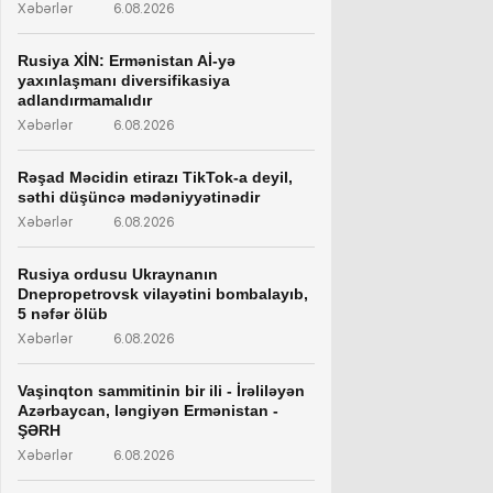
Xəbərlər
6.08.2026
Rusiya XİN: Ermənistan Aİ-yə
yaxınlaşmanı diversifikasiya
adlandırmamalıdır
Xəbərlər
6.08.2026
Rəşad Məcidin etirazı TikTok-a deyil,
səthi düşüncə mədəniyyətinədir
Xəbərlər
6.08.2026
Rusiya ordusu Ukraynanın
Dnepropetrovsk vilayətini bombalayıb,
5 nəfər ölüb
Xəbərlər
6.08.2026
Vaşinqton sammitinin bir ili - İrəliləyən
Azərbaycan, ləngiyən Ermənistan -
ŞƏRH
Xəbərlər
6.08.2026