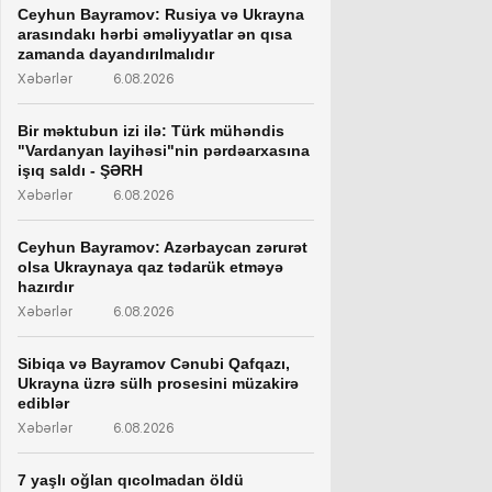
Ceyhun Bayramov: Rusiya və Ukrayna
arasındakı hərbi əməliyyatlar ən qısa
zamanda dayandırılmalıdır
Xəbərlər
6.08.2026
Bir məktubun izi ilə: Türk mühəndis
"Vardanyan layihəsi"nin pərdəarxasına
işıq saldı - ŞƏRH
Xəbərlər
6.08.2026
Ceyhun Bayramov: Azərbaycan zərurət
olsa Ukraynaya qaz tədarük etməyə
hazırdır
Xəbərlər
6.08.2026
Sibiqa və Bayramov Cənubi Qafqazı,
Ukrayna üzrə sülh prosesini müzakirə
ediblər
Xəbərlər
6.08.2026
7 yaşlı oğlan qıcolmadan öldü