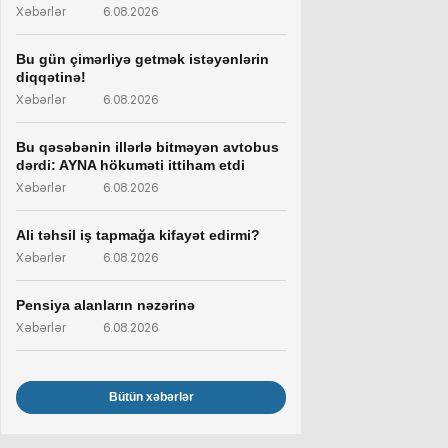
Xəbərlər
6.08.2026
Bu gün çimərliyə getmək istəyənlərin
diqqətinə!
Xəbərlər
6.08.2026
Bu qəsəbənin illərlə bitməyən avtobus
dərdi: AYNA hökuməti ittiham etdi
Xəbərlər
6.08.2026
Ali təhsil iş tapmağa kifayət edirmi?
Xəbərlər
6.08.2026
Pensiya alanların nəzərinə
Xəbərlər
6.08.2026
Bütün xəbərlər