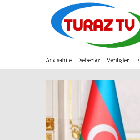
Ana səhifə
Xəbərlər
Verilişlər
F