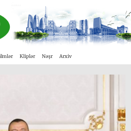
ilmlər
Kliplər
Nəşr
Arxiv