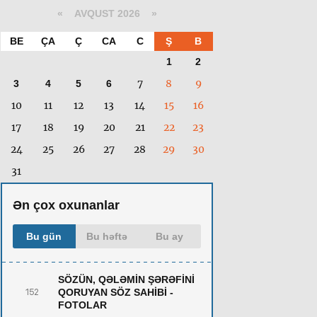
«
AVQUST 2026 »
BE
ÇA
Ç
CA
C
Ş
B
1
2
7
8
9
3
4
5
6
10
11
12
13
14
15
16
17
18
19
20
21
22
23
24
25
26
27
28
29
30
31
Ən çox oxunanlar
Bu gün
Bu həftə
Bu ay
SÖZÜN, QƏLƏMİN ŞƏRƏFİNİ
QORUYAN SÖZ SAHİBİ -
152
FOTOLAR