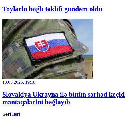
Toylarla bağlı təklifi gündəm oldu
13.05.2026, 19:18
Slovakiya Ukrayna ilə bütün sərhəd keçid
məntəqələrini bağlayıb
Geri
İleri