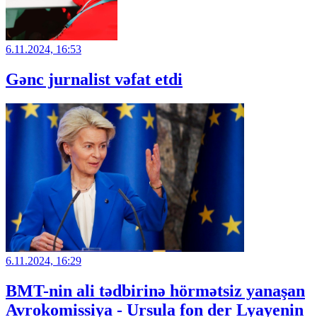
6.11.2024, 16:53
Gənc jurnalist vəfat etdi
6.11.2024, 16:29
BMT-nin ali tədbirinə hörmətsiz yanaşan
Avrokomissiya - Ursula fon der Lyayenin