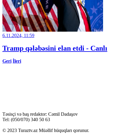
6.11.2024, 11:59
Tramp qələbəsini elan etdi - Canlı
Geri
İleri
Təsisçi və baş redaktor: Cəmil Dadaşov
Tel: (050/070) 340 50 63
© 2023 Turaztv.az Müəllif hüquqları qorunur.