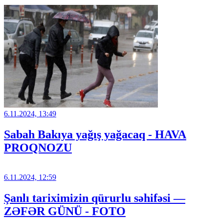
6.11.2024, 13:49
Sabah Bakıya yağış yağacaq - HAVA
PROQNOZU
6.11.2024, 12:59
Şanlı tariximizin qürurlu səhifəsi —
ZƏFƏR GÜNÜ - FOTO