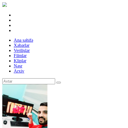
Ana səhifə
Xəbərlər
Verilişlər
Filmlər
Kliplər
Nəşr
Arxiv