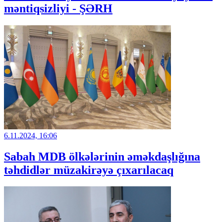
məntiqsizliyi - ŞƏRH
6.11.2024, 16:06
Sabah MDB ölkələrinin əməkdaşlığına
təhdidlər müzakirəyə çıxarılacaq