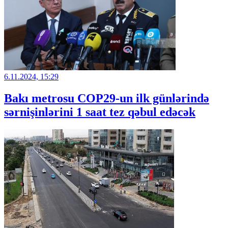
6.11.2024, 15:29
Bakı metrosu COP29-un ilk günlərində
sərnişinlərini 1 saat tez qəbul edəcək