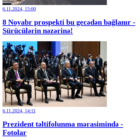
6.11.2024, 15:00
8 Noyabr prospekti bu gecədən bağlanır -
Sürücülərin nəzərinə!
6.11.2024, 14:11
Prezident təltifolunma mərasimində -
Fotolar