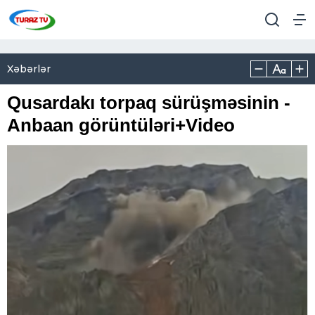
Xəbərlər
Qusardakı torpaq sürüşməsinin -
Anbaan görüntüləri+Video