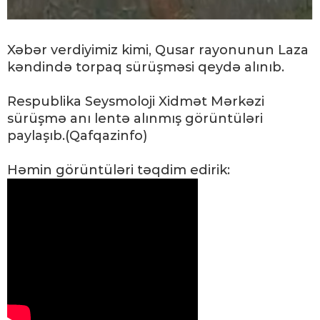
Xəbər verdiyimiz kimi, Qusar rayonunun Laza
kəndində torpaq sürüşməsi qeydə alınıb.
Respublika Seysmoloji Xidmət Mərkəzi
sürüşmə anı lentə alınmış görüntüləri
paylaşıb.(Qafqazinfo)
Həmin görüntüləri təqdim edirik: