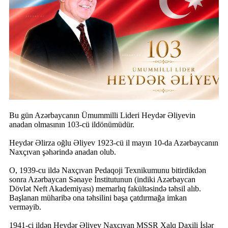
Bu gün Azərbaycanın Ümummilli Lideri Heydər Əliyevin
anadan olmasının 103-cü ildönümüdür.
Heydər Əlirza oğlu Əliyev 1923-cü il mayın 10-da Azərbaycanın
Naxçıvan şəhərində anadan olub.
O, 1939-cu ildə Naxçıvan Pedaqoji Texnikumunu bitirdikdən
sonra Azərbaycan Sənaye İnstitutunun (indiki Azərbaycan
Dövlət Neft Akademiyası) memarlıq fakültəsində təhsil alıb.
Başlanan müharibə ona təhsilini başa çatdırmağa imkan
verməyib.
1941-ci ildən Heydər Əliyev Naxçıvan MSSR Xalq Daxili İşlər