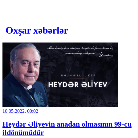
Oxşar xəbərlər
10.05.2022, 00:02
Heydər Əliyevin anadan olmasının 99-cu
ildönümüdür