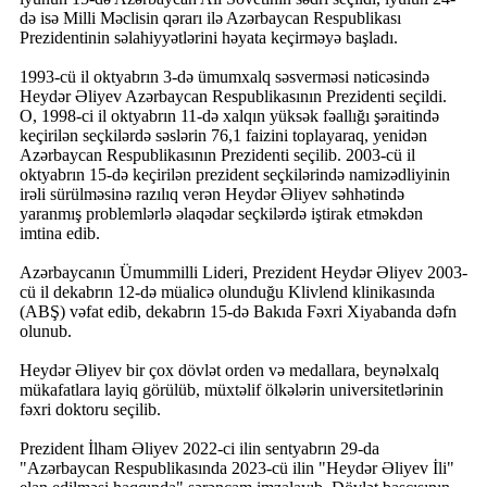
də isə Milli Məclisin qərarı ilə Azərbaycan Respublikası
Prezidentinin səlahiyyətlərini həyata keçirməyə başladı.
1993-cü il oktyabrın 3-də ümumxalq səsverməsi nəticəsində
Heydər Əliyev Azərbaycan Respublikasının Prezidenti seçildi.
O, 1998-ci il oktyabrın 11-də xalqın yüksək fəallığı şəraitində
keçirilən seçkilərdə səslərin 76,1 faizini toplayaraq, yenidən
Azərbaycan Respublikasının Prezidenti seçilib. 2003-cü il
oktyabrın 15-də keçirilən prezident seçkilərində namizədliyinin
irəli sürülməsinə razılıq verən Heydər Əliyev səhhətində
yaranmış problemlərlə əlaqədar seçkilərdə iştirak etməkdən
imtina edib.
Azərbaycanın Ümummilli Lideri, Prezident Heydər Əliyev 2003-
cü il dekabrın 12-də müalicə olunduğu Klivlend klinikasında
(ABŞ) vəfat edib, dekabrın 15-də Bakıda Fəxri Xiyabanda dəfn
olunub.
Heydər Əliyev bir çox dövlət orden və medallara, beynəlxalq
mükafatlara layiq görülüb, müxtəlif ölkələrin universitetlərinin
fəxri doktoru seçilib.
Prezident İlham Əliyev 2022-ci ilin sentyabrın 29-da
"Azərbaycan Respublikasında 2023-cü ilin "Heydər Əliyev İli"