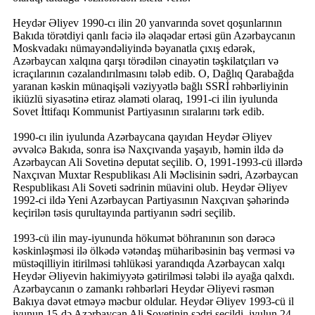
Heydər Əliyev 1990-cı ilin 20 yanvarında sovet qoşunlarının
Bakıda törətdiyi qanlı faciə ilə əlaqədar ertəsi gün Azərbaycanın
Moskvadakı nümayəndəliyində bəyanatla çıxış edərək,
Azərbaycan xalqına qarşı törədilən cinayətin təşkilatçıları və
icraçılarının cəzalandırılmasını tələb edib. O, Dağlıq Qarabağda
yaranan kəskin münaqişəli vəziyyətlə bağlı SSRİ rəhbərliyinin
ikiüzlü siyasətinə etiraz əlaməti olaraq, 1991-ci ilin iyulunda
Sovet İttifaqı Kommunist Partiyasının sıralarını tərk edib.
1990-cı ilin iyulunda Azərbaycana qayıdan Heydər Əliyev
əvvəlcə Bakıda, sonra isə Naxçıvanda yaşayıb, həmin ildə də
Azərbaycan Ali Sovetinə deputat seçilib. O, 1991-1993-cü illərdə
Naxçıvan Muxtar Respublikası Ali Məclisinin sədri, Azərbaycan
Respublikası Ali Soveti sədrinin müavini olub. Heydər Əliyev
1992-ci ildə Yeni Azərbaycan Partiyasının Naxçıvan şəhərində
keçirilən təsis qurultayında partiyanın sədri seçilib.
1993-cü ilin may-iyununda hökumət böhranının son dərəcə
kəskinləşməsi ilə ölkədə vətəndaş müharibəsinin baş verməsi və
müstəqilliyin itirilməsi təhlükəsi yarandıqda Azərbaycan xalqı
Heydər Əliyevin hakimiyyətə gətirilməsi tələbi ilə ayağa qalxdı.
Azərbaycanın o zamankı rəhbərləri Heydər Əliyevi rəsmən
Bakıya dəvət etməyə məcbur oldular. Heydər Əliyev 1993-cü il
iyunun 15-də Azərbaycan Ali Sovetinin sədri seçildi, iyulun 24-