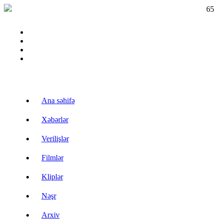
65
Ana səhifə
Xəbərlər
Verilişlər
Filmlər
Kliplər
Nəşr
Arxiv