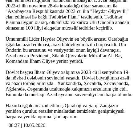
elan edilməsi haqqında" sərəncam imzalayıb. Dövlət başçısının
2022-ci ilin noyabrın 28-də imzaladığı digər sərəncamı ilə
"Azərbaycan Respublikasında 2023-cü ilin "Heydər Əliyev İli"
elan edilməsi ilə bağlı Tədbirlər Planı" təsdiqlənib. Tədbirlər
Planına uyğun olaraq, ölkəmizdə və xaricə Ulu Öndərin anadan
olmasının 100 illiyi əlaqədar müxtəlif tədbirlər keçirilib.
Ümummilli Lider Heydər Əliyevin ən böyük arzusu Qarabağın
işğaldan azad edilməsi, ərazi bütövlüyümüzün bərpası idi. Ulu
Öndərin bu arzusunu və vəsiyyətini onun layiqli davamçısı,
Azərbaycan Prezidenti, Silahlı Qüvvələrin Müzəffər Ali Baş
Komandanı İlham Əliyev yerinə yetirdi.
Dövlət başçısı İlham Əliyev xalqımıza 2023-cü il sentyabrın 19-
da növbəti qələbənin sevincini yaşatdı. Dövlət bayrağımızı əzəli
və əbədi torpaqlarımızda - Xankəndidə, Xocalıda, Xocavənddə,
Ağdərədə, Əsgəranda ucaltmaqla xalqımızın arzularını çin etdi.
Bununla da müstəqil Azərbaycanın suverenliyi tam bərpa olundu.
Hazırda işğaldan azad edilmiş Qarabağ və Şərqi Zəngəzur
yenidən qurulur, ərazilər minalardan təmizlənir, genişmiqyaslı
bərpa və yenidənqurma işləri aparılır.
08:27 | 10.05.2026