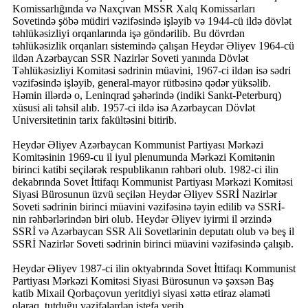
Komissarlığında və Naxçıvan MSSR Xalq Komissarları
Sovetində şöbə müdiri vəzifəsində işləyib və 1944-cü ildə dövlət
təhlükəsizliyi orqanlarında işə göndərilib. Bu dövrdən
təhlükəsizlik orqanları sistemində çalışan Heydər Əliyev 1964-cü
ildən Azərbaycan SSR Nazirlər Soveti yanında Dövlət
Təhlükəsizliyi Komitəsi sədrinin müavini, 1967-ci ildən isə sədri
vəzifəsində işləyib, general-mayor rütbəsinə qədər yüksəlib.
Həmin illərdə o, Leninqrad şəhərində (indiki Sankt-Peterburq)
xüsusi ali təhsil alıb. 1957-ci ildə isə Azərbaycan Dövlət
Universitetinin tarix fakültəsini bitirib.
Heydər Əliyev Azərbaycan Kommunist Partiyası Mərkəzi
Komitəsinin 1969-cu il iyul plenumunda Mərkəzi Komitənin
birinci katibi seçilərək respublikanın rəhbəri olub. 1982-ci ilin
dekabrında Sovet İttifaqı Kommunist Partiyası Mərkəzi Komitəsi
Siyasi Bürosunun üzvü seçilən Heydər Əliyev SSRİ Nazirlər
Soveti sədrinin birinci müavini vəzifəsinə təyin edilib və SSRİ-
nin rəhbərlərindən biri olub. Heydər Əliyev iyirmi il ərzində
SSRİ və Azərbaycan SSR Ali Sovetlərinin deputatı olub və beş il
SSRİ Nazirlər Soveti sədrinin birinci müavini vəzifəsində çalışıb.
Heydər Əliyev 1987-ci ilin oktyabrında Sovet İttifaqı Kommunist
Partiyası Mərkəzi Komitəsi Siyasi Bürosunun və şəxsən Baş
katib Mixail Qorbaçovun yeritdiyi siyasi xəttə etiraz əlaməti
olaraq, tutduğu vəzifələrdən istefa verib.