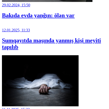
29.02.2024, 15:50
Bakıda evdə yanğın: ölən var
12.01.2025, 11:33
Sumqayıtda maşında yanmış kişi meyiti
tapılıb