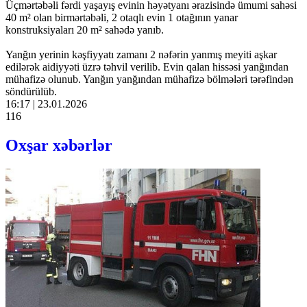
Üçmərtəbəli fərdi yaşayış evinin həyətyanı ərazisində ümumi sahəsi
40 m² olan birmərtəbəli, 2 otaqlı evin 1 otağının yanar
konstruksiyaları 20 m² sahədə yanıb.
Yanğın yerinin kəşfiyyatı zamanı 2 nəfərin yanmış meyiti aşkar
edilərək aidiyyəti üzrə təhvil verilib. Evin qalan hissəsi yanğından
mühafizə olunub. Yanğın yanğından mühafizə bölmələri tərəfindən
söndürülüb.
16:17 | 23.01.2026
116
Oxşar xəbərlər