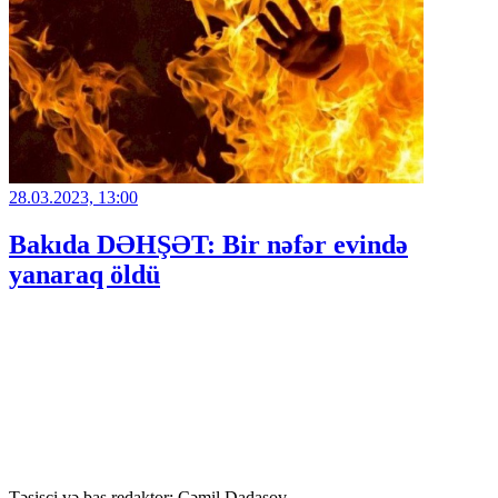
28.03.2023, 13:00
Bakıda DƏHŞƏT: Bir nəfər evində
yanaraq öldü
Təsisçi və baş redaktor: Cəmil Dadaşov