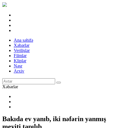
Ana səhifə
Xəbərlər
Verilişlər
Filmlər
Kliplər
Nəşr
Arxiv
Xəbərlər
Bakıda ev yanıb, iki nəfərin yanmış
meyiti tapılıb