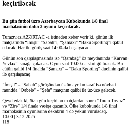
keçiriləcək
Bu gün futbol üzrə Azərbaycan Kubokunda 1/8 final
mərhələsinin daha 3 oyunu keçiriləcək.
Turaztv.az AZƏRTAC -a istinadən xəbər verir ki, günün ilk
matçlarında “İmişli” “Sabah”ı, “Şamaxı” “Baku Sportinq”i qəbul
edəcək. Hər iki görüş saat 14:00-da başlayacaq.
Günün son qarşılaşmasında isə “Qarabağ” öz meydanında “Karvan-
Yevlax”ı sınağa çəkəcək. Oyun saat 19:00-da start götürəcək. Bu
cütün qalibi 1/4 finalda “Şamaxı” – “Baku Sportinq” duelinin qalibi
ilə qarşılaşacaq.
“İmişli” – “Sabah” görüşündən üstün ayrılan tərəf isə növbəti
raundda "Qəbələ" - "Şəfa" matçının qalibi ilə üz-üzə gələcək.
Qeyd edək ki, ötən gün keçirilən matçlardan sonra “Turan Tovuz”
və “Zirə” 1/4 finala vəsiqə qazanıb. Ölkə kubokunda 1/8 final
mərhələsinin oyunlarına dekabrın 4-də yekun vurulacaq.
10:00 | 3.12.2025
118