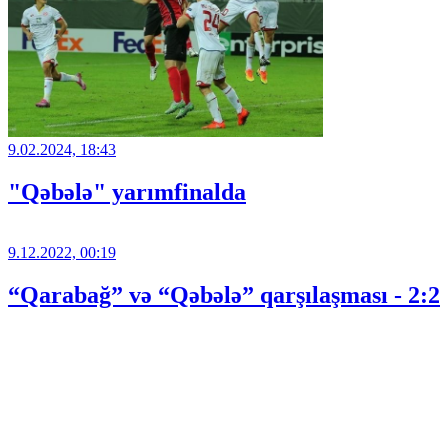
9.02.2024, 18:43
"Qəbələ" yarımfinalda
9.12.2022, 00:19
“Qarabağ” və “Qəbələ” qarşılaşması - 2:2