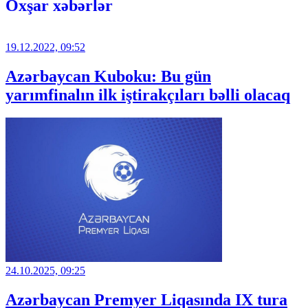
Oxşar xəbərlər
19.12.2022, 09:52
Azərbaycan Kuboku: Bu gün
yarımfinalın ilk iştirakçıları bəlli olacaq
24.10.2025, 09:25
Azərbaycan Premyer Liqasında IX tura