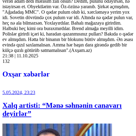
verən adam dedi mərasim zalı olsun? Dedim, pulunu ödəyirsən, nə
istəyirsən et. Obyektlərim var. Öz-özünə yaranıb. Şirkət açmışdım,
"Ağadadaş MMC". O qədər pulum olub ki, xərcləməyə yerim yox
idi. Sovetin dövründə çox pulum var idi. Altında nə qədər pulun var,
heç nə ala bilməzsən. Yoxlayırdılar. Bahalı mağazaya girirdim.
Halbuki heç kimi ora buraxmırdılar. Brend almağa meyilli idim.
Polislər girirdi içəri ki, haradan qazanmısınız pulları? Bakıda o qədər
ev almışdım. Hətta bir binanın bir blokunu bütöv almışdım. Ən əsası
evində qızıl saxlamalısan. Amma hər başın dara girəndə gedib bir
külçə qızılı götürüb satmamalısan".(Axşam.az)
21:38 | 11.10.2025
132
Oxşar xəbərlər
5.05.2024, 23:23
Xalq artisti: “Mənə səhnənin canavarı
deyirlər”