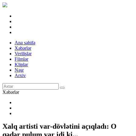
Ana səhifə
Xəbərlər
Verilişlər
Filmlər
Kliplər
Nəşr
Arxiv
Xəbərlər
Xalq artisti var-dövlətini açıqladı: O
qədər pulum var idi ki...