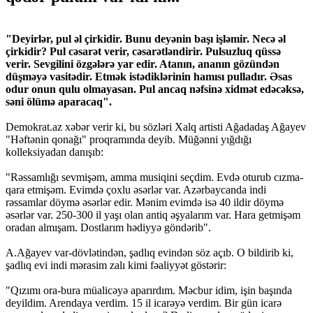
"Deyirlər, pul əl çirkidir. Bunu deyənin başı işləmir. Necə əl
çirkidir? Pul cəsarət verir, cəsarətləndirir. Pulsuzluq qüssə
verir. Sevgilini özgələrə yar edir. Atanın, ananın gözündən
düşməyə vasitədir. Etmək istədiklərinin hamısı pulladır. Əsas
odur onun qulu olmayasan. Pul ancaq nəfsinə xidmət edəcəksə,
səni ölümə aparacaq".
Demokrat.az xəbər verir ki, bu sözləri Xalq artisti Ağadadaş Ağayev
"Həftənin qonağı" proqramında deyib. Müğənni yığdığı
kolleksiyadan danışıb:
"Rəssamlığı sevmişəm, amma musiqini seçdim. Evdə oturub cızma-
qara etmişəm. Evimdə çoxlu əsərlər var. Azərbaycanda indi
rəssamlar döymə əsərlər edir. Mənim evimdə isə 40 ildir döymə
əsərlər var. 250-300 il yaşı olan antiq əşyalarım var. Hara getmişəm
oradan almışam. Dostlarım hədiyyə göndərib".
A.Ağayev var-dövlətindən, şadlıq evindən söz açıb. O bildirib ki,
şadlıq evi indi mərasim zalı kimi fəaliyyət göstərir:
"Qızımı ora-bura müalicəyə aparırdım. Məcbur idim, işin başında
deyildim. Arendaya verdim. 15 il icarəyə verdim. Bir gün icarə