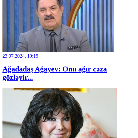
23.07.2024, 19:15
Ağadadaş Ağayev: Onu ağır cəza
gözləyir...