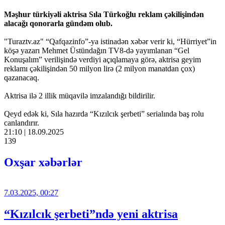
Məşhur türkiyəli aktrisa Sıla Türkoğlu reklam çəkilişindən
alacağı qonorarla gündəm olub.
"Turaztv.az" “Qafqazinfo”-ya istinadən xəbər verir ki, “Hürriyet”in
köşə yazarı Mehmet Üstündağın TV8-də yayımlanan “Gel
Konuşalım” verilişində verdiyi açıqlamaya görə, aktrisa geyim
reklamı çəkilişindən 50 milyon lirə (2 milyon manatdan çox)
qazanacaq.
Aktrisa ilə 2 illik müqavilə imzalandığı bildirilir.
Qeyd edək ki, Sıla hazırda “Kızılcık şerbeti” serialında baş rolu
canlandırır.
21:10 | 18.09.2025
139
Oxşar xəbərlər
7.03.2025, 00:27
“Kızılcık şerbeti”ndə yeni aktrisa