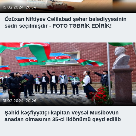
15.02.2024, 20:54
Özüxan Niftiyev Cəlilabad şəhər bələdiyyəsinin
sədri seçilmişdir - FOTO TƏBRİK EDİRİK!
15.02.2024, 20:26
Şəhid kəşfiyyatçı-kapitan Veysəl Musibovun
anadan olmasının 35-ci ildönümü qeyd edilib