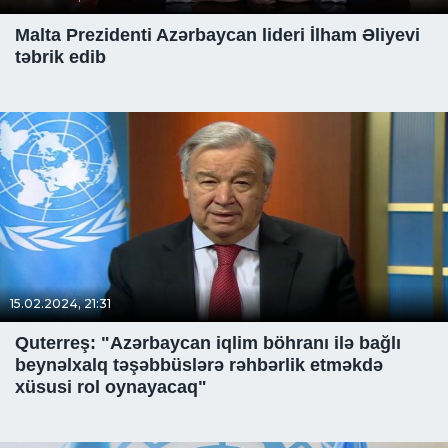
Malta Prezidenti Azərbaycan lideri İlham Əliyevi
təbrik edib
15.02.2024, 21:31
Quterreş: "Azərbaycan iqlim böhranı ilə bağlı
beynəlxalq təşəbbüslərə rəhbərlik etməkdə
xüsusi rol oynayacaq"