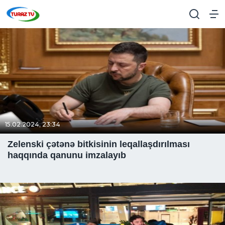
15.02.2024, 23:34
Zelenski çətənə bitkisinin leqallaşdırılması
haqqında qanunu imzalayıb