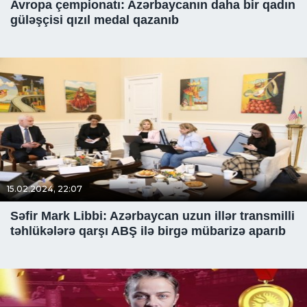
Avropa çempionatı: Azərbaycanın daha bir qadın
güləşçisi qızıl medal qazanıb
15.02.2024, 22:07
Səfir Mark Libbi: Azərbaycan uzun illər transmilli
təhlükələrə qarşı ABŞ ilə birgə mübarizə aparıb