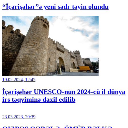
“İçərişəhər”ə yeni sədr təyin olundu
19.02.2024, 12:45
İçərişəhər UNESCO-nun 2024-cü il dünya
irs təqviminə daxil edilib
23.03.2023, 20:39