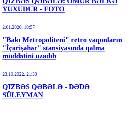
QIZBƏS QƏBƏLƏ: ÖMÜR BƏLKƏ
YUXUDUR - FOTO
2.01.2020, 10:57
"Bakı Metropoliteni" retro vaqonların
"İçərişəhər" stansiyasında qalma
müddətini uzadıb
23.10.2022, 21:33
QIZBƏS QƏBƏLƏ - DƏDƏ
SÜLEYMAN