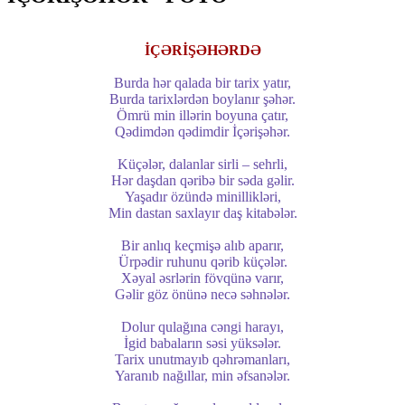
İÇƏRİŞƏHƏRDƏ
Burda hər qalada bir tarix yatır,
Burda tarixlərdən boylanır şəhər.
Ömrü min illərin boyuna çatır,
Qədimdən qədimdir İçərişəhər.
Küçələr, dalanlar sirli – sehrli,
Hər daşdan qəribə bir səda gəlir.
Yaşadır özündə minillikləri,
Min dastan saxlayır daş kitabələr.
Bir anlıq keçmişə alıb aparır,
Ürpədir ruhunu qərib küçələr.
Xəyal əsrlərin fövqünə varır,
Gəlir göz önünə necə səhnələr.
Dolur qulağına cəngi harayı,
İgid babaların səsi yüksələr.
Tarix unutmayıb qəhrəmanları,
Yaranıb nağıllar, min əfsanələr.