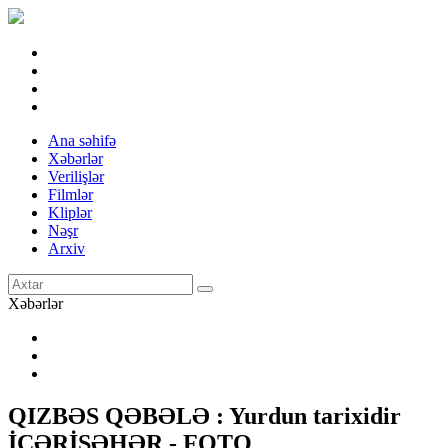
Ana səhifə
Xəbərlər
Verilişlər
Filmlər
Kliplər
Nəşr
Arxiv
Xəbərlər
QIZBƏS QƏBƏLƏ : Yurdun tarixidir
İÇƏRİŞƏHƏR - FOTO