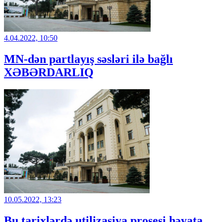
4.04.2022, 10:50
MN-dən partlayış səsləri ilə bağlı
XƏBƏRDARLIQ
10.05.2022, 13:23
Bu tarixlərdə utilizasiya prosesi həyata