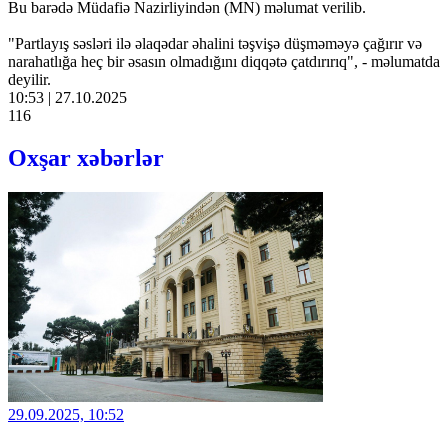
Bu barədə Müdafiə Nazirliyindən (MN) məlumat verilib.
"Partlayış səsləri ilə əlaqədar əhalini təşvişə düşməməyə çağırır və
narahatlığa heç bir əsasın olmadığını diqqətə çatdırırıq", - məlumatda
deyilir.
10:53 | 27.10.2025
116
Oxşar xəbərlər
29.09.2025, 10:52