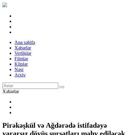
Ana səhifə
Xəbərlər
Verilişlər
Filmlər
Kliplər
Nəşr
Arxiv
Xəbərlər
Pirəkəşkül və Ağdərədə istifadəyə
yararsız döyüş sursatları məhv ediləcək