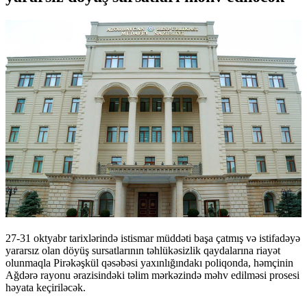
27-31 oktyabr tarixlərində istismar müddəti başa çatmış və istifadəyə
yararsız olan döyüş sursatlarının təhlükəsizlik qaydalarına riayət
olunmaqla Pirəkəşkül qəsəbəsi yaxınlığındakı poliqonda, həmçinin
Ağdərə rayonu ərazisindəki təlim mərkəzində məhv edilməsi prosesi
həyata keçiriləcək.